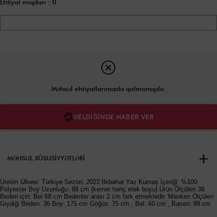
Ehtiyat miqdarı
:
0
Məhsul ehtiyatlarımızda qalmamışdır.
GELDİĞİNDE HABER VER
MƏHSUL XÜSUSIYYƏTLƏRI
Üretim Ülkesi: Türkiye Sezon: 2022 İlkbahar Yaz Kumaş İçeriği: %100
Polyester Boy Uzunluğu: 88 cm (kemer hariç etek boyu) Ürün Ölçüleri 38
Beden için: Bel 68 cm Bedenler arası 2 cm fark etmektedir. Manken Ölçüleri
Giydiği Beden: 36 Boy: 175 cm Göğüs: 75 cm , Bel: 60 cm , Basen: 88 cm