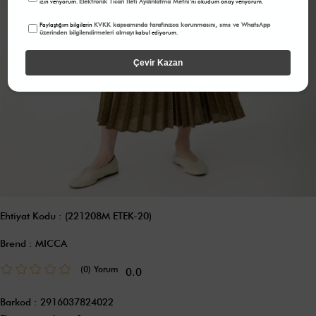
Elektronik Ticari İleti Aydınlatma Metni
izin veriyorum.
'ni okudum onay veriyorum.
KVKK kapsamında tarafınızca korunmasını, sms ve WhatsApp
Paylaştığım bilgilerin
üzerinden bilgilendirmeleri almayı
kabul ediyorum.
Çevir Kazan
Ehtiyat Kodu
(221208M ETEK-20)
Brend
:
MICCA
(0)
0.0
Barkod
:
2916037824022