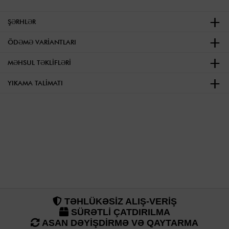
ŞƏRHLƏR
ÖDƏMƏ VARIANTLARI
MƏHSUL TƏKLIFLƏRI
YIKAMA TALIMATI
TƏHLÜKƏSİZ ALIŞ-VERİŞ
SÜRƏTLİ ÇATDIRILMA
ASAN DƏYİŞDİRMƏ VƏ QAYTARMA