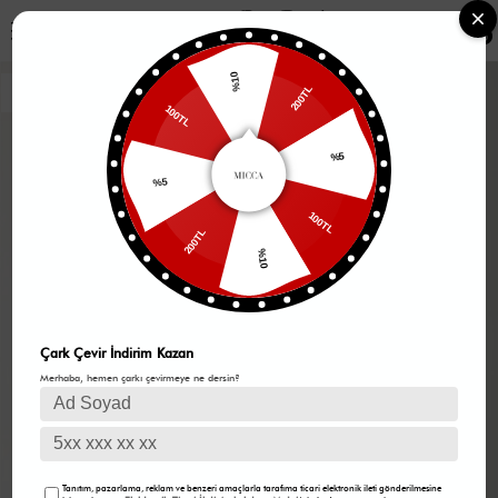
0
%10
200TL
100TL
%5
%5
100TL
200TL
%10
Çark Çevir İndirim Kazan
Merhaba, hemen çarkı çevirmeye ne dersin?
Tanıtım, pazarlama, reklam ve benzeri amaçlarla tarafıma ticari elektronik ileti gönderilmesine