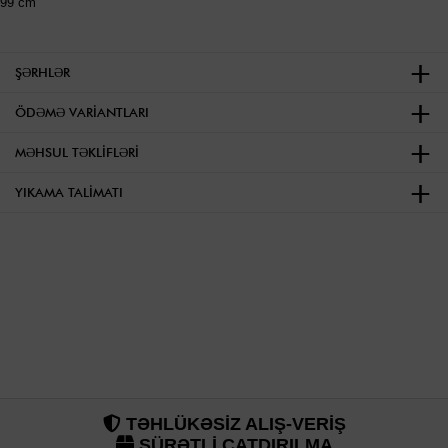
99 cm
ŞƏRHLƏR
ÖDƏMƏ VARIANTLARI
MƏHSUL TƏKLIFLƏRI
YIKAMA TALIMATI
TƏHLÜKƏSİZ ALIŞ-VERİŞ
SÜRƏTLİ ÇATDIRILMA