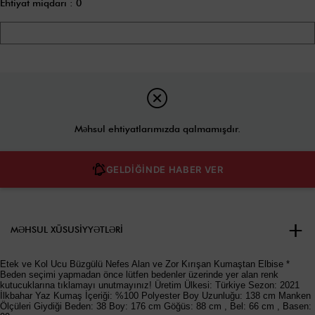
Ehtiyat miqdarı
:
0
Məhsul ehtiyatlarımızda qalmamışdır.
GELDİĞİNDE HABER VER
MƏHSUL XÜSUSIYYƏTLƏRI
Etek ve Kol Ucu Büzgülü Nefes Alan ve Zor Kırışan Kumaştan Elbise *
Beden seçimi yapmadan önce lütfen bedenler üzerinde yer alan renk
kutucuklarına tıklamayı unutmayınız! Üretim Ülkesi: Türkiye Sezon: 2021
İlkbahar Yaz Kumaş İçeriği: %100 Polyester Boy Uzunluğu: 138 cm Manken
Ölçüleri Giydiği Beden: 38 Boy: 176 cm Göğüs: 88 cm , Bel: 66 cm , Basen: