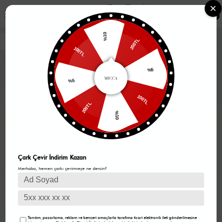
0
%10
200TL
100TL
%5
%5
100TL
200TL
%10
Çark Çevir İndirim Kazan
Merhaba, hemen çarkı çevirmeye ne dersin?
Tanıtım, pazarlama, reklam ve benzeri amaçlarla tarafıma ticari elektronik ileti gönderilmesine