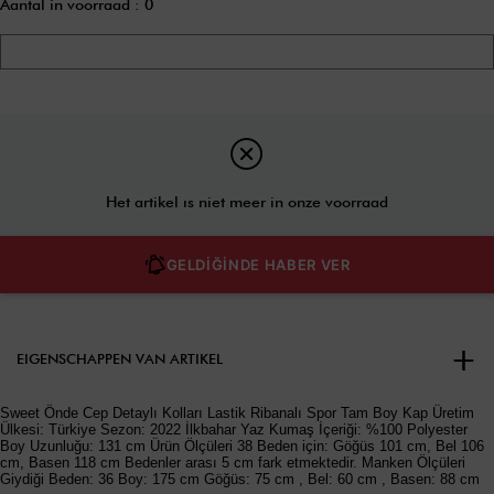
Aantal in voorraad
:
0
Het artikel ıs niet meer in onze voorraad
GELDİĞİNDE HABER VER
EIGENSCHAPPEN VAN ARTIKEL
Sweet Önde Cep Detaylı Kolları Lastik Ribanalı Spor Tam Boy Kap Üretim
Ülkesi: Türkiye Sezon: 2022 İlkbahar Yaz Kumaş İçeriği: %100 Polyester
Boy Uzunluğu: 131 cm Ürün Ölçüleri 38 Beden için: Göğüs 101 cm, Bel 106
cm, Basen 118 cm Bedenler arası 5 cm fark etmektedir. Manken Ölçüleri
Giydiği Beden: 36 Boy: 175 cm Göğüs: 75 cm , Bel: 60 cm , Basen: 88 cm