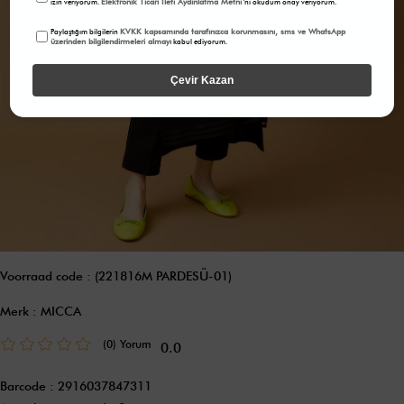
Elektronik Ticari İleti Aydınlatma Metni
izin veriyorum.
'ni okudum onay veriyorum.
KVKK kapsamında tarafınızca korunmasını, sms ve WhatsApp
Paylaştığım bilgilerin
üzerinden bilgilendirmeleri almayı
kabul ediyorum.
Çevir Kazan
Voorraad code
(221816M PARDESÜ-01)
Merk
:
MICCA
(0)
0.0
Barcode
:
2916037847311