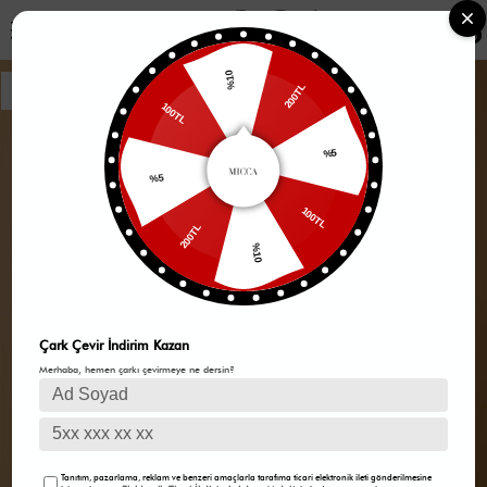
0
%10
200TL
100TL
%5
%5
100TL
200TL
%10
Çark Çevir İndirim Kazan
Merhaba, hemen çarkı çevirmeye ne dersin?
Tanıtım, pazarlama, reklam ve benzeri amaçlarla tarafıma ticari elektronik ileti gönderilmesine