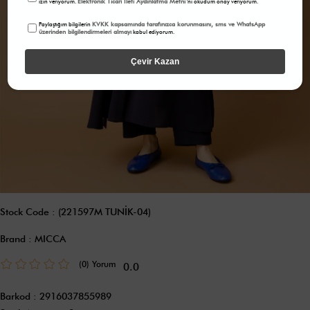
Elektronik Ticari İleti Aydınlatma Metni
izin veriyorum.
'ni okudum onay veriyorum.
KVKK kapsamında tarafınızca korunmasını, sms ve WhatsApp
Paylaştığım bilgilerin
üzerinden bilgilendirmeleri almayı
kabul ediyorum.
Çevir Kazan
Stock Code
(221597M TUNİK-04)
Brand
:
MICCA
(0)
0.0
Barkod
:
2916037855989