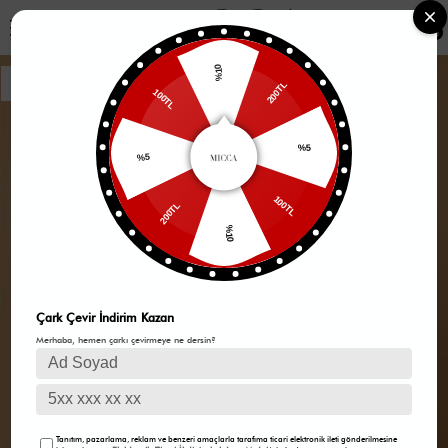
0
%10
200TL
100TL
%5
%5
100TL
200TL
%10
Çark Çevir İndirim Kazan
Merhaba, hemen çarkı çevirmeye ne dersin?
Tanıtım, pazarlama, reklam ve benzeri amaçlarla tarafıma ticari elektronik ileti gönderilmesine