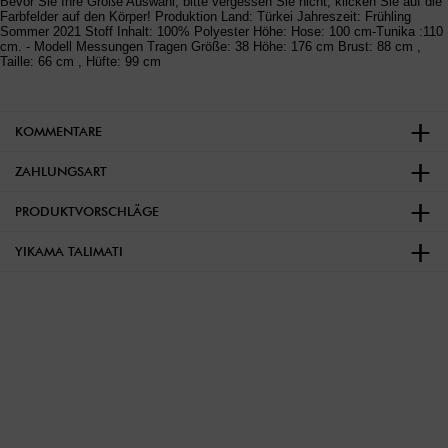
Bevor Sie Ihre Größe Auswahl, bitte vergessen Sie nicht, klicken Sie auf die
Farbfelder auf den Körper! Produktion Land: Türkei Jahreszeit: Frühling
Sommer 2021 Stoff Inhalt: 100% Polyester Höhe: Hose: 100 cm-Tunika :110
cm. - Modell Messungen Tragen Größe: 38 Höhe: 176 cm Brust: 88 cm ,
Taille: 66 cm , Hüfte: 99 cm
KOMMENTARE
ZAHLUNGSART
PRODUKTVORSCHLÄGE
YIKAMA TALIMATI