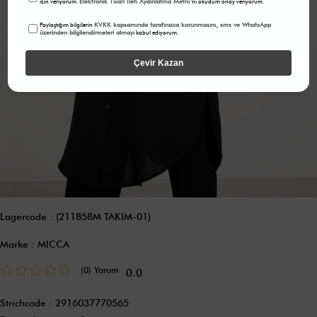
Elektronik Ticari İleti Aydınlatma Metni
izin veriyorum.
'ni okudum onay veriyorum.
KVKK kapsamında tarafınızca korunmasını, sms ve WhatsApp
Paylaştığım bilgilerin
üzerinden bilgilendirmeleri almayı
kabul ediyorum.
Çevir Kazan
Lagercode
(211858M TAKIM-01)
Marke
:
MICCA
(0)
0.0
Strichcode
:
2916037770565