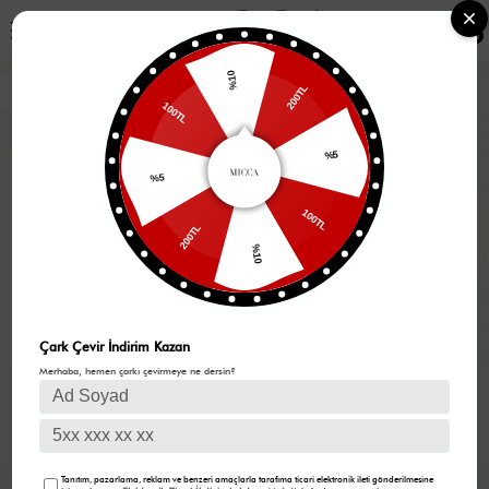
0
%10
200TL
100TL
%5
%5
100TL
200TL
%10
Çark Çevir İndirim Kazan
Merhaba, hemen çarkı çevirmeye ne dersin?
Tanıtım, pazarlama, reklam ve benzeri amaçlarla tarafıma ticari elektronik ileti gönderilmesine