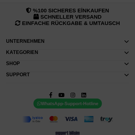
%100 SICHERES EİNKAUFEN
SCHNELLER VERSAND
EINFACHE RÜCKGABE & UMTAUSCH
UNTERNEHMEN
Über Uns
KATEGORIEN
Datenschutz- & Sicherheitsrichtlinie
Oberteile
SHOP
Fernabsatzvertrag
Unterteile
Mein Konto
SUPPORT
Rückgabe & Umtausch
Oberbekleidung
Mein Warenkorb
Kontakt
Sets
Meine Bestellungen
Häufig gestellte Fragen
Abaya
Registrieren
Bestellverfolgung
WhatsApp-Support-Hotline
Kleid
Einfache Rückgabe
Übergrößen