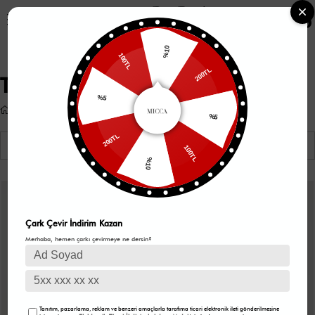
0
%10
200TL
100TL
Tunika
%5
Tunika
%5
100TL
Auflistung
Filtern
200TL
%10
Çark Çevir İndirim Kazan
Merhaba, hemen çarkı çevirmeye ne dersin?
Tanıtım, pazarlama, reklam ve benzeri amaçlarla tarafıma ticari elektronik ileti gönderilmesine