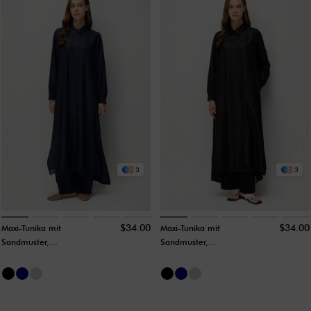
3
3
$34.00
$34.00
Maxi-Tunika mit
Maxi-Tunika mit
Sandmuster,
Sandmuster,
geripptem Saum und
geripptem Design
Aller-Rückendetails –
und Aller-
Marineblau
Rückendetails –
Schwarz