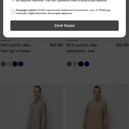
Elektronik Ticari İleti Aydınlatma Metni
izin veriyorum.
'ni okudum onay veriyorum.
KVKK kapsamında tarafınızca korunmasını, sms ve WhatsApp
Paylaştığım bilgilerin
üzerinden bilgilendirmeleri almayı
kabul ediyorum.
4
4
Çevir Kazan
$62.00
$62.00
%85 LyoCELL Aller
85 % LyoCELL Aller
Özel Taş ve Desen
Spezialstein- und
İşlemeli Maxi Tunik
Musterverzierungen
Elbise Ferace-Laci
Maxi-Tunika-Kleid
Abaya-Khaki