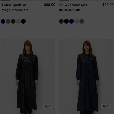
$65.00
$62.00
FLORAL Spezielles
FENIX Zeitloses Maxi-
Design, weicher Stoff
Tunikakleid aus
und seitliche
weichem Stoff mit
Zierbänder mit
paralleler Raffung –
Seidenbesatz, zeitlose
Grau
Maxi-Tunika – Schwarz
5
5