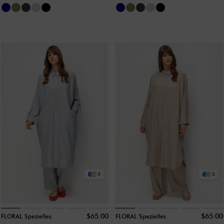
Zierbänder mit
Zierbänder mit
Seidenbesatz, zeitlose
Seidenbesatz, zeitlose
Maxi-Tunika –
Maxi-Tunika - Khaki
Marineblau
5
5
$65.00
$65.00
FLORAL Spezielles
FLORAL Spezielles