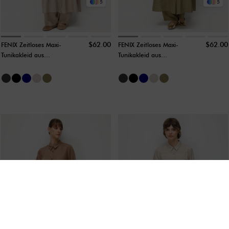
5
5
$62.00
$62.00
FENIX Zeitloses Maxi-
FENIX Zeitloses Maxi-
Tunikakleid aus
Tunikakleid aus
weichem Stoff mit
weichem Stoff mit
paralleler Raffung –
paralleler Raffung –
Stein
Khaki (Sonderdesign)