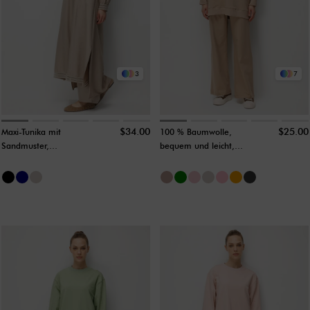
3
7
$34.00
$25.00
Maxi-Tunika mit
100 % Baumwolle,
Sandmuster,
bequem und leicht,
geripptem Ausschnitt
lange Tunika ohne
und Aller-
Clutch, Sweet-Mink
Rückendetails – Stein