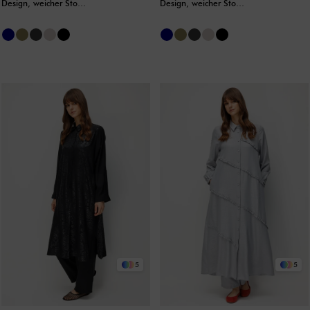
Design, weicher Stoff
Design, weicher Stoff
und seitliche
und seitliche
Zierbänder mit
Zierbänder mit
Seidenbesatz, zeitlose
Seidenbesatz, zeitlose
Maxi-Tunika – Grau
Maxi-Tunika - Stone
5
5