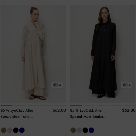
4
4
$62.00
$62.00
85 % LyoCELL Aller
85 % LyoCELL Aller
Spezialstein- und
Spezial-Maxi-Tunika-
Musterverzierungen
Abaya mit Stein- und
Maxi-Tunika-Kleid
Musterverzierungen –
Abaya-Stein
Schwarz