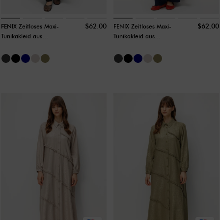
$62.00
$62.00
FENIX Zeitloses Maxi-
FENIX Zeitloses Maxi-
Tunikakleid aus
Tunikakleid aus
weichem Stoff mit
weichem Stoff mit
paralleler Raffung –
paralleler Raffung –
Schwarz
Marineblau
(Sonderdesign)