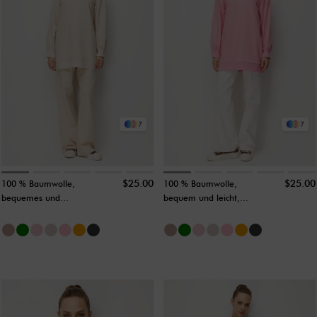
7
7
$25.00
$25.00
100 % Baumwolle,
100 % Baumwolle,
bequemes und
bequem und leicht,
leichtes langes
lange Tunika ohne
Tunika-Modell ohne
Clutch, zartes Rosa
Clutch von Sweet-
Stone