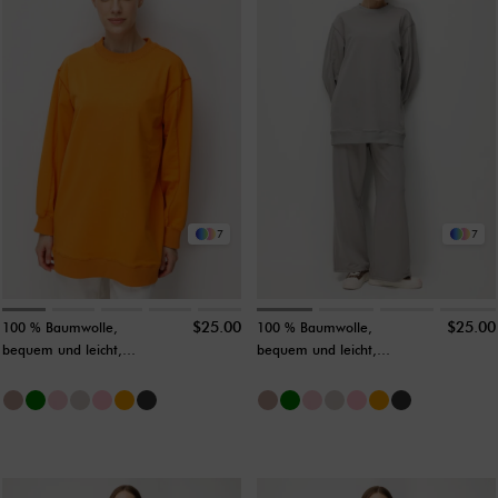
7
7
$25.00
$25.00
100 % Baumwolle,
100 % Baumwolle,
bequem und leicht,
bequem und leicht,
lange Tunika ohne
lange Tunika ohne
Clutch, süßes Orange
Clutch, zartes Grau