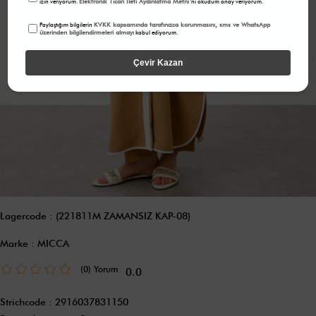
Elektronik Ticari İleti Aydınlatma Metni
izin veriyorum.
'ni okudum onay veriyorum.
KVKK kapsamında tarafınızca korunmasını, sms ve WhatsApp
Paylaştığım bilgilerin
üzerinden bilgilendirmeleri almayı
kabul ediyorum.
Çevir Kazan
Lagercode
(221811M ZAMANSIZ KAP-08)
Marke
:
MICCA
(0)
0.0
Strichcode
:
2916037831150