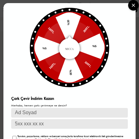
0
%10
200TL
100TL
%5
%5
100TL
200TL
%10
Çark Çevir İndirim Kazan
Merhaba, hemen çarkı çevirmeye ne dersin?
Tanıtım, pazarlama, reklam ve benzeri amaçlarla tarafıma ticari elektronik ileti gönderilmesine