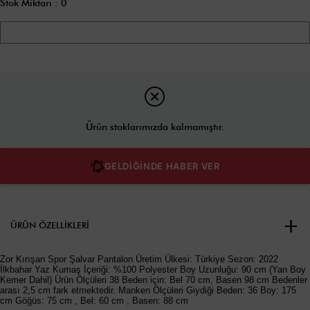
Stok Miktarı
:
0
Ürün stoklarımızda kalmamıştır.
GELDİĞİNDE HABER VER
ÜRÜN ÖZELLIKLERI
Zor Kırışan Spor Şalvar Pantalon Üretim Ülkesi: Türkiye Sezon: 2022
İlkbahar Yaz Kumaş İçeriği: %100 Polyester Boy Uzunluğu: 90 cm (Yan Boy
Kemer Dahil) Ürün Ölçüleri 38 Beden için: Bel 70 cm, Basen 98 cm Bedenler
arası 2,5 cm fark etmektedir. Manken Ölçüleri Giydiği Beden: 36 Boy: 175
cm Göğüs: 75 cm , Bel: 60 cm , Basen: 88 cm