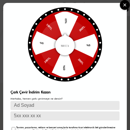
0
%10
200TL
100TL
%5
%5
100TL
200TL
%10
Çark Çevir İndirim Kazan
Merhaba, hemen çarkı çevirmeye ne dersin?
Tanıtım, pazarlama, reklam ve benzeri amaçlarla tarafıma ticari elektronik ileti gönderilmesine