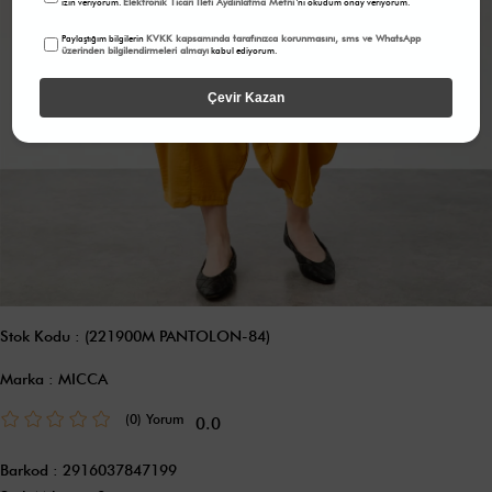
Elektronik Ticari İleti Aydınlatma Metni
izin veriyorum.
'ni okudum onay veriyorum.
KVKK kapsamında tarafınızca korunmasını, sms ve WhatsApp
Paylaştığım bilgilerin
üzerinden bilgilendirmeleri almayı
kabul ediyorum.
Çevir Kazan
Stok Kodu
(221900M PANTOLON-84)
Marka
:
MICCA
(0)
0.0
Barkod
:
2916037847199