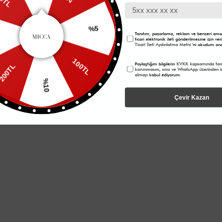
0TL
Beden: 46 Boy: 175 cm Göğüs: 75 cm , Bel: 60 cm , Basen: 
Yıl
2025
%5
Sezon
İlkbahar / Yaz
Tanıtım, pazarlama, reklam ve benzeri amaç
ticari elektronik ileti gönderilmesine izin v
Ticari İleti Aydınlatma Metni
'ni okudum ona
Kumaş
Ürünlerimiz
100TL
Paylaştığım bilgilerin
KVKK kapsamında tara
Kalıp
Büyük Beden
200TL
korunmasını, sms ve WhatsApp üzerinden bi
almayı
kabul ediyorum.
%10
Çevir Kazan