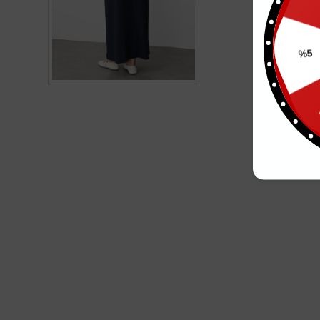
10
%5