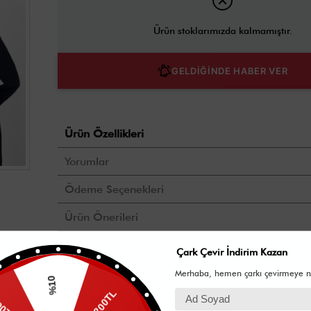
Ürün stoklarımızda kalmamıştır.
GELDİĞİNDE HABER VER
Ürün Özellikleri
Yorumlar
Ödeme Seçenekleri
Ürün Önerileri
Yıkama Talimatı
Çark Çevir İndirim Kazan
Merhaba, hemen çarkı çevirmeye n
Zebra Desen Özel Dokuma Kumaş Kap - Ferace Üretim Ülkesi:
%10
200TL
2025 İlkbahar Yaz Kumaş İçeriği: %100 polyester Boy Uzunlu
Ölçüleri 46 Beden için: Göğüs 118 cm, Basen 133 cm Manken Ö