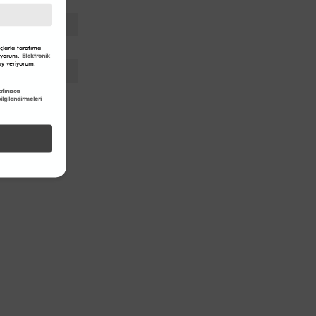
88 cm
larla tarafıma
eriyorum.
Elektronik
y veriyorum.
fınızca
lgilendirmeleri