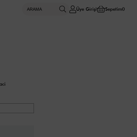
Üye Girişi
Sepetim
0
aci