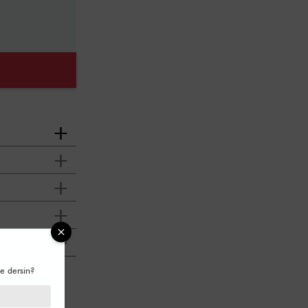
e dersin?
 Türkiye Sezon:
ğu:130 cm Ürün
lçüleri Giydiği