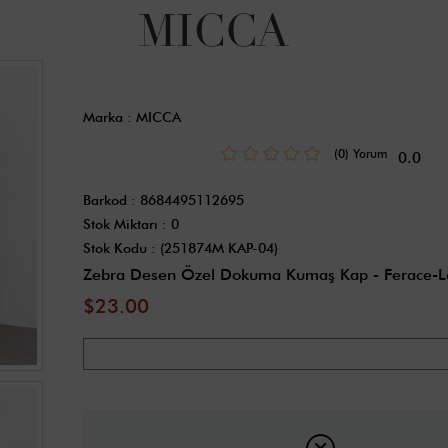
Marka
:
MICCA
(0)
0.0
Barkod
:
8684495112695
Stok Miktarı
:
0
Stok Kodu
(251874M KAP-04)
Zebra Desen Özel Dokuma Kumaş Kap - Ferace-L
$23.00