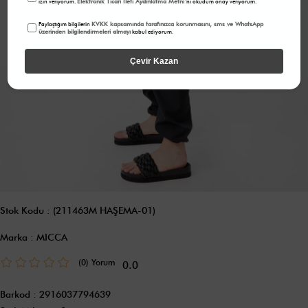
Elektronik Ticari İleti Aydınlatma Metni
izin veriyorum.
'ni okudum onay veriyorum.
KVKK kapsamında tarafınızca korunmasını, sms ve WhatsApp
Paylaştığım bilgilerin
üzerinden bilgilendirmeleri almayı
kabul ediyorum.
Çevir Kazan
Stok Kodu
(211463M HAŞEMA-01)
Marka
:
MICCA
(0)
0.0
Barkod
:
2916037794639