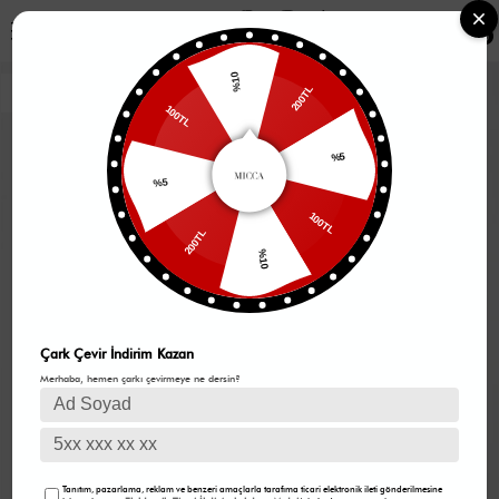
0
%10
200TL
100TL
%5
%5
100TL
200TL
%10
Çark Çevir İndirim Kazan
Merhaba, hemen çarkı çevirmeye ne dersin?
Tanıtım, pazarlama, reklam ve benzeri amaçlarla tarafıma ticari elektronik ileti gönderilmesine