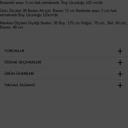
Bedenler arası 3 cm fark etmektedir. Boy Uzunluğu 102 cm'dir.
Ürün Ölçüleri 38 Beden Alt için: Basen 72 cm Bedenler arası 3 cm fark
etmektedir.Boy Uzunluğu 110cm'dir.
Manken Ölçüleri Giydiği Beden: 38 Boy: 175 cm Göğüs: 75 cm , Bel: 60 cm ,
Basen: 88 cm
YORUMLAR
ÖDEME SEÇENEKLERI
ÜRÜN ÖNERILERI
YIKAMA TALIMATI