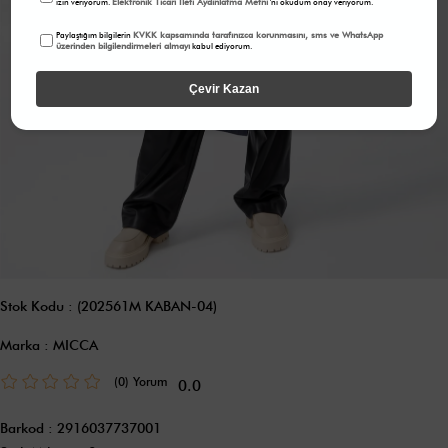
Elektronik Ticari İleti Aydınlatma Metni
izin veriyorum.
'ni okudum onay veriyorum.
KVKK kapsamında tarafınızca korunmasını, sms ve WhatsApp
Paylaştığım bilgilerin
üzerinden bilgilendirmeleri almayı
kabul ediyorum.
Çevir Kazan
Stok Kodu
(202561M KABAN-04)
Marka
:
MICCA
(0)
0.0
Barkod
:
2916037737001