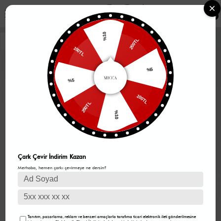
0
%10
200TL
100TL
%5
%5
100TL
200TL
%10
Çark Çevir İndirim Kazan
Merhaba, hemen çarkı çevirmeye ne dersin?
Tanıtım, pazarlama, reklam ve benzeri amaçlarla tarafıma ticari elektronik ileti gönderilmesine