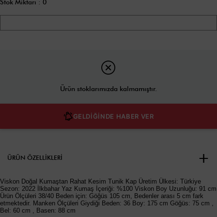
Stok Miktarı
:
0
Ürün stoklarımızda kalmamıştır.
GELDİĞİNDE HABER VER
ÜRÜN ÖZELLIKLERI
Viskon Doğal Kumaştan Rahat Kesim Tunik Kap Üretim Ülkesi: Türkiye
Sezon: 2022 İlkbahar Yaz Kumaş İçeriği: %100 Viskon Boy Uzunluğu: 91 cm
Ürün Ölçüleri 38/40 Beden için: Göğüs 105 cm, Bedenler arası 5 cm fark
etmektedir. Manken Ölçüleri Giydiği Beden: 36 Boy: 175 cm Göğüs: 75 cm ,
Bel: 60 cm , Basen: 88 cm