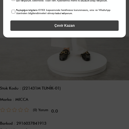
Elektronik Ticari İleti Aydınlatma Metni
izin veriyorum.
'ni okudum onay veriyorum.
KVKK kapsamında tarafınızca korunmasını, sms ve WhatsApp
Paylaştığım bilgilerin
üzerinden bilgilendirmeleri almayı
kabul ediyorum.
Çevir Kazan
Stok Kodu
(221431M TUNİK-01)
Marka
:
MICCA
(0)
0.0
Barkod
:
2916037841913