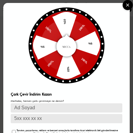
0
%10
200TL
100TL
%5
%5
100TL
200TL
%10
Çark Çevir İndirim Kazan
Merhaba, hemen çarkı çevirmeye ne dersin?
Tanıtım, pazarlama, reklam ve benzeri amaçlarla tarafıma ticari elektronik ileti gönderilmesine