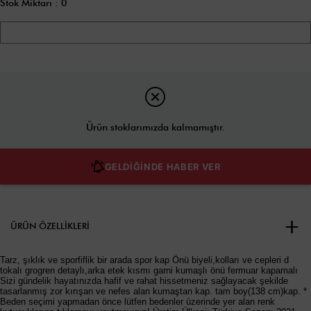
Stok Miktarı
:
0
Ürün stoklarımızda kalmamıştır.
GELDİĞİNDE HABER VER
ÜRÜN ÖZELLIKLERI
Tarz, şıklık ve sporfiflik bir arada spor kap Önü biyeli,kolları ve cepleri d
tokalı grogren detaylı,arka etek kısmı garni kumaşlı önü fermuar kapamalı
Sizi gündelik hayatınızda hafif ve rahat hissetmeniz sağlayacak şekilde
tasarlanmış zor kırışan ve nefes alan kumaştan kap. tam boy(138 cm)kap. *
Beden seçimi yapmadan önce lütfen bedenler üzerinde yer alan renk