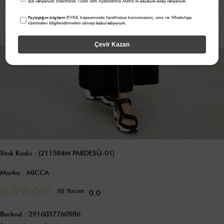
Elektronik Ticari İleti Aydınlatma Metni
izin veriyorum.
'ni okudum onay veriyorum.
KVKK kapsamında tarafınızca korunmasını, sms ve WhatsApp
Paylaştığım bilgilerin
üzerinden bilgilendirmeleri almayı
kabul ediyorum.
Çevir Kazan
Stok Kodu
(211584M PARDESÜ-01)
Marka
:
MICCA
(0)
0.0
Barkod
:
2916037760986