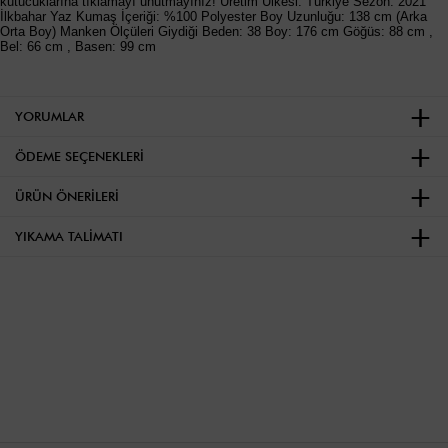
kutucuklarına tıklamayı unutmayınız! Üretim Ülkesi: Türkiye Sezon: 2021
İlkbahar Yaz Kumaş İçeriği: %100 Polyester Boy Uzunluğu: 138 cm (Arka
Orta Boy) Manken Ölçüleri Giydiği Beden: 38 Boy: 176 cm Göğüs: 88 cm ,
Bel: 66 cm , Basen: 99 cm
YORUMLAR
ÖDEME SEÇENEKLERI
ÜRÜN ÖNERILERI
YIKAMA TALIMATI