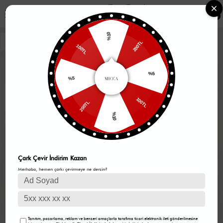
0
%10
200TL
100TL
%5
%5
100TL
200TL
%10
Çark Çevir İndirim Kazan
Merhaba, hemen çarkı çevirmeye ne dersin?
Tanıtım, pazarlama, reklam ve benzeri amaçlarla tarafıma ticari elektronik ileti gönderilmesine