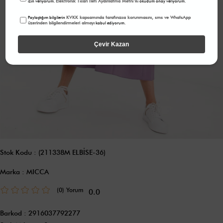
Elektronik Ticari İleti Aydınlatma Metni
izin veriyorum.
'ni okudum onay veriyorum.
KVKK kapsamında tarafınızca korunmasını, sms ve WhatsApp
Paylaştığım bilgilerin
üzerinden bilgilendirmeleri almayı
kabul ediyorum.
Çevir Kazan
Stok Kodu
(211338M ELBİSE-36)
Marka
:
MICCA
(0)
0.0
Barkod
:
2916037792277