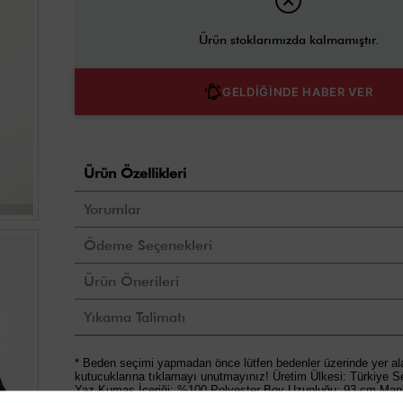
Ürün stoklarımızda kalmamıştır.
GELDİĞİNDE HABER VER
Ürün Özellikleri
Yorumlar
Ödeme Seçenekleri
Ürün Önerileri
Yıkama Talimatı
* Beden seçimi yapmadan önce lütfen bedenler üzerinde yer al
kutucuklarına tıklamayı unutmayınız! Üretim Ülkesi: Türkiye S
Yaz Kumaş İçeriği: %100 Polyester Boy Uzunluğu: 93 cm Mank