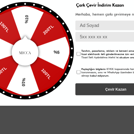
Giydiği Beden: 38 Boy: 176 cm Göğüs: 88 cm , Bel: 66 cm , 
Çark Çevir İndirim Kazan
Merhaba, hemen çarkı çevirmeye n
%10
200TL
0TL
%5
Tanıtım, pazarlama, reklam ve benzeri amaç
ticari elektronik ileti gönderilmesine izin v
Ticari İleti Aydınlatma Metni
'ni okudum ona
100TL
Paylaştığım bilgilerin
KVKK kapsamında tara
200TL
korunmasını, sms ve WhatsApp üzerinden bi
almayı
kabul ediyorum.
%10
Çevir Kazan