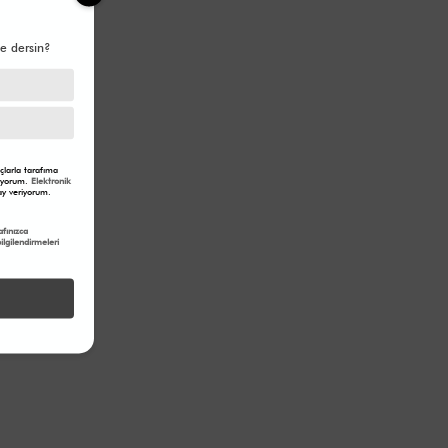
Basen: 99 cm
e dersin?
larla tarafıma
eriyorum.
Elektronik
y veriyorum.
fınızca
lgilendirmeleri