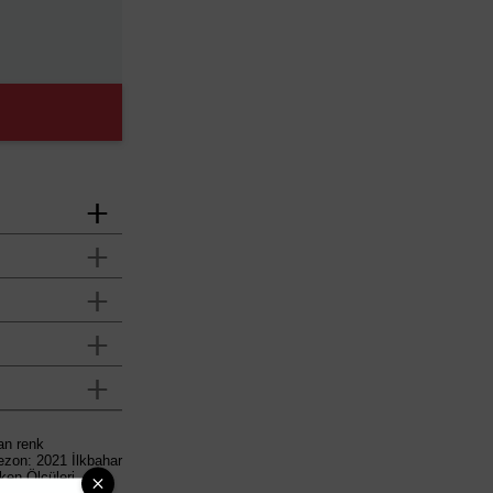
an renk
ezon: 2021 İlkbahar
en Ölçüleri