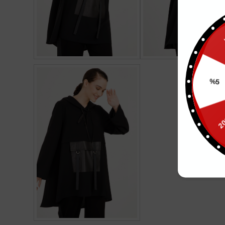
10
%5