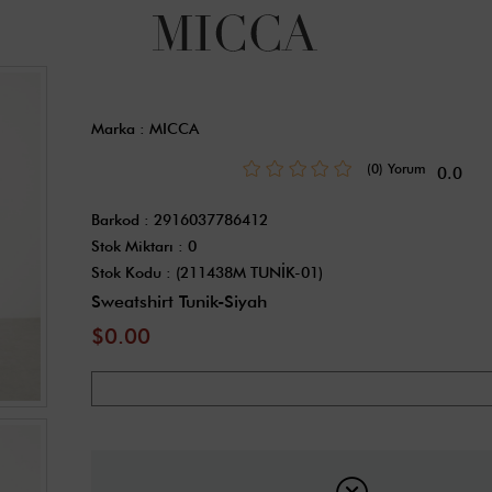
Marka
:
MICCA
(0)
0.0
Barkod
:
2916037786412
Stok Miktarı
:
0
Stok Kodu
(211438M TUNİK-01)
Sweatshirt Tunik-Siyah
$0.00