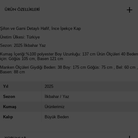
ÜRÜN ÖZELLIKLERI
Şifon ve Garni Detaylı Hafif, İnce İpekçe Kap
Üretim Ülkesi: Türkiye
Sezon: 2025 İlkbahar Yaz
Kumaş İçeriği:%100 polyester Boy Uzunluğu: 137 cm Ürün Ölçüleri 40 Beden
için: Göğüs 105 cm, Basen 121 cm
Manken Ölçüleri Giydiği Beden: 38 Boy: 175 cm Göğüs: 75 cm , Bel: 60 cm ,
Basen: 88 cm
Yıl
2025
Sezon
İlkbahar / Yaz
Kumaş
Ürünlerimiz
Kalıp
Büyük Beden
YORUMLAR