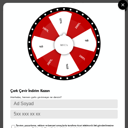
0
%10
200TL
100TL
%5
%5
100TL
200TL
%10
Çark Çevir İndirim Kazan
Merhaba, hemen çarkı çevirmeye ne dersin?
Tanıtım, pazarlama, reklam ve benzeri amaçlarla tarafıma ticari elektronik ileti gönderilmesine