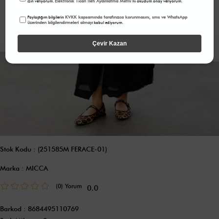
Elektronik Ticari İleti Aydınlatma Metni
izin veriyorum.
'ni okudum onay veriyorum.
KVKK kapsamında tarafınızca korunmasını, sms ve WhatsApp
Paylaştığım bilgilerin
üzerinden bilgilendirmeleri almayı
kabul ediyorum.
Çevir Kazan
Stok Kodu
(251585M FERACE-01)
Marka
:
MICCA
(0)
0.0
Barkod
:
8684495110769