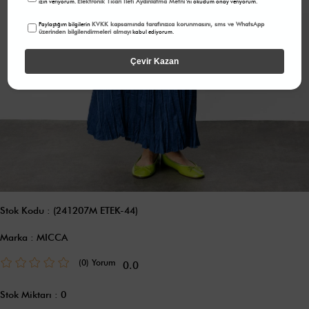
Elektronik Ticari İleti Aydınlatma Metni
izin veriyorum.
'ni okudum onay veriyorum.
KVKK kapsamında tarafınızca korunmasını, sms ve WhatsApp
Paylaştığım bilgilerin
üzerinden bilgilendirmeleri almayı
kabul ediyorum.
Çevir Kazan
Stok Kodu
(241207M ETEK-44)
Marka
:
MICCA
(0)
0.0
Stok Miktarı
:
0