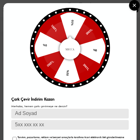
0
%10
200TL
100TL
%5
%5
100TL
200TL
%10
Çark Çevir İndirim Kazan
Merhaba, hemen çarkı çevirmeye ne dersin?
Tanıtım, pazarlama, reklam ve benzeri amaçlarla tarafıma ticari elektronik ileti gönderilmesine