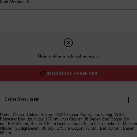
Stok Miktarı
:
0
Ürün stoklarımızda kalmamıştır.
GELDİĞİNDE HABER VER
ÜRÜN ÖZELLIKLERI
Üretim Ülkesi: Türkiye Sezon: 2022 İlkbahar Yaz Kumaş İçeriği: %100
Polyester Boy Uzunluğu: 137 cm Ürün Ölçüleri 38 Beden için: Göğüs 104
cm, Bel 106 cm, Basen 118 cm Bedenler arası 5 cm fark etmektedir. Manken
Ölçüleri Giydiği Beden: 36 Boy: 175 cm Göğüs: 75 cm , Bel: 60 cm , Basen:
88 cm