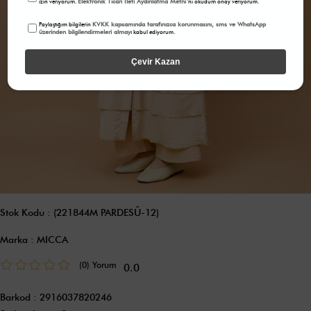
Elektronik Ticari İleti Aydınlatma Metni
izin veriyorum.
'ni okudum onay veriyorum.
KVKK kapsamında tarafınızca korunmasını, sms ve WhatsApp
Paylaştığım bilgilerin
üzerinden bilgilendirmeleri almayı
kabul ediyorum.
Çevir Kazan
Stok Kodu
(221844M PARDESÜ-12)
Marka
:
MICCA
(0)
0.0
Barkod
:
2916037820246