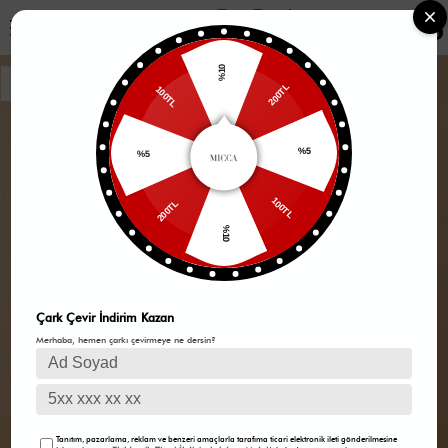
0
%10
200TL
100TL
%5
%5
100TL
200TL
%10
Çark Çevir İndirim Kazan
Merhaba, hemen çarkı çevirmeye ne dersin?
Tanıtım, pazarlama, reklam ve benzeri amaçlarla tarafıma ticari elektronik ileti gönderilmesine