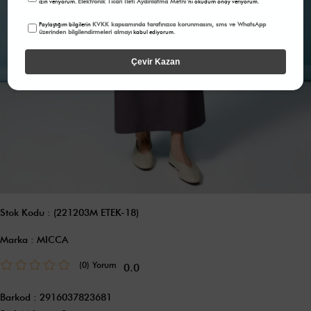
Elektronik Ticari İleti Aydınlatma Metni
izin veriyorum.
'ni okudum onay veriyorum.
KVKK kapsamında tarafınızca korunmasını, sms ve WhatsApp
Paylaştığım bilgilerin
üzerinden bilgilendirmeleri almayı
kabul ediyorum.
Çevir Kazan
Stok Kodu
(221203M ETEK-18)
Marka
:
MICCA
(0)
0.0
Barkod
:
2916037823681