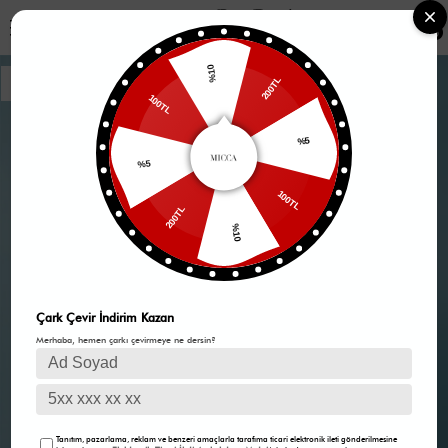
0
%10
200TL
100TL
%5
%5
100TL
200TL
%10
Çark Çevir İndirim Kazan
Merhaba, hemen çarkı çevirmeye ne dersin?
Tanıtım, pazarlama, reklam ve benzeri amaçlarla tarafıma ticari elektronik ileti gönderilmesine