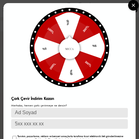
0
%10
200TL
100TL
%5
%5
100TL
200TL
%10
Çark Çevir İndirim Kazan
Merhaba, hemen çarkı çevirmeye ne dersin?
Tanıtım, pazarlama, reklam ve benzeri amaçlarla tarafıma ticari elektronik ileti gönderilmesine