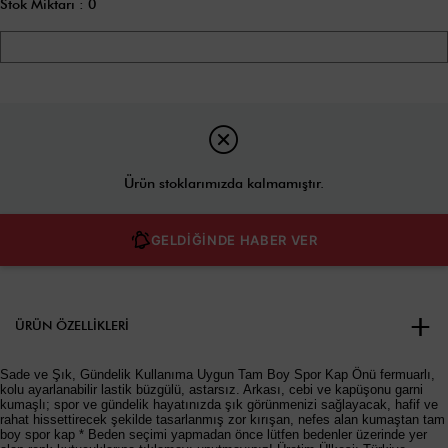
Stok Miktarı
:
0
Ürün stoklarımızda kalmamıştır.
GELDİĞİNDE HABER VER
ÜRÜN ÖZELLIKLERI
Sade ve Şık, Gündelik Kullanıma Uygun Tam Boy Spor Kap Önü fermuarlı,
kolu ayarlanabilir lastik büzgülü, astarsız. Arkası, cebi ve kapüşonu garni
kumaşlı; spor ve gündelik hayatınızda şık görünmenizi sağlayacak, hafif ve
rahat hissettirecek şekilde tasarlanmış zor kırışan, nefes alan kumaştan tam
boy spor kap * Beden seçimi yapmadan önce lütfen bedenler üzerinde yer