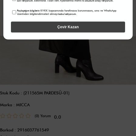
Elektronik Ticari İleti Aydınlatma Metni
izin veriyorum.
'ni okudum onay veriyorum.
KVKK kapsamında tarafınızca korunmasını, sms ve WhatsApp
Paylaştığım bilgilerin
üzerinden bilgilendirmeleri almayı
kabul ediyorum.
Çevir Kazan
Stok Kodu
(211565M PARDESÜ-01)
Marka
:
MICCA
(0)
0.0
Barkod
:
2916037761549