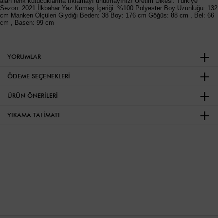
alan renk kutucuklarına tıklamayı unutmayınız! Üretim Ülkesi: Türkiye
Sezon: 2021 İlkbahar Yaz Kumaş İçeriği: %100 Polyester Boy Uzunluğu: 132
cm Manken Ölçüleri Giydiği Beden: 38 Boy: 176 cm Göğüs: 88 cm , Bel: 66
cm , Basen: 99 cm
YORUMLAR
ÖDEME SEÇENEKLERI
ÜRÜN ÖNERILERI
YIKAMA TALIMATI