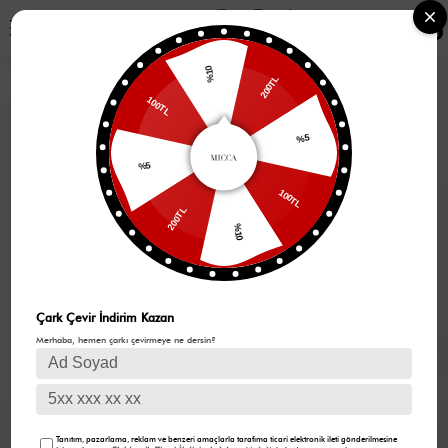
0
%10
200TL
100TL
%5
%5
100TL
200TL
%10
Çark Çevir İndirim Kazan
Merhaba, hemen çarkı çevirmeye ne dersin?
Tanıtım, pazarlama, reklam ve benzeri amaçlarla tarafıma ticari elektronik ileti gönderilmesine