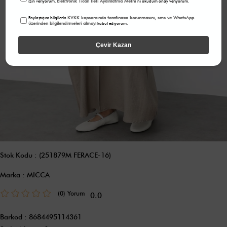
Elektronik Ticari İleti Aydınlatma Metni
izin veriyorum.
'ni okudum onay veriyorum.
KVKK kapsamında tarafınızca korunmasını, sms ve WhatsApp
Paylaştığım bilgilerin
üzerinden bilgilendirmeleri almayı
kabul ediyorum.
Çevir Kazan
Stok Kodu
(251879M FERACE-16)
Marka
:
MICCA
(0)
0.0
Barkod
:
8684495114361