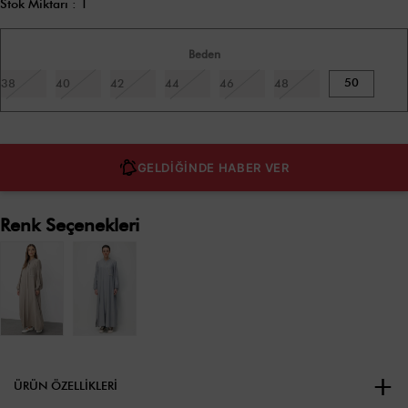
Stok Miktarı
:
1
Beden
50
38
40
42
44
46
48
GELDİĞİNDE HABER VER
Renk Seçenekleri
ÜRÜN ÖZELLIKLERI