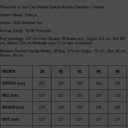
Pilise Kol ve İnci Cep Detaylı İpekçe Kumaş Zamansız Ferace
Üretim Ülkesi: Türkiye
Sezon: 2025 İlkbahar Yaz
Kumaş İçeriği: %100 Polyester
Boy Uzunluğu: 137 cm Ürün Ölçüleri 38 Beden için: Göğüs 102 cm, Bel 107
cm, Basen 124 cm Bedenler arası 5 cm fark etmektedir.
Manken Ölçüleri Giydiği Beden: 38 Boy: 175 cm Göğüs: 75 cm , Bel: 60 cm ,
Basen: 88 cm
BEDEN
38
40
42
44
46
GÖĞÜS (cm)
102
106
110
114
118
BEL (cm)
107
111
115
119
123
BASEN (cm)
124
128
132
136
140
BOY (cm)
137
137
137
137
137