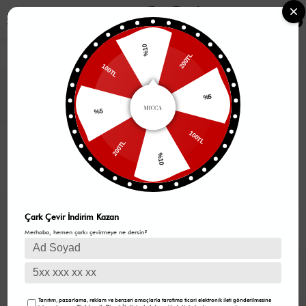
0
%10
200TL
100TL
%5
%5
100TL
200TL
%10
Çark Çevir İndirim Kazan
Merhaba, hemen çarkı çevirmeye ne dersin?
Tanıtım, pazarlama, reklam ve benzeri amaçlarla tarafıma ticari elektronik ileti gönderilmesine