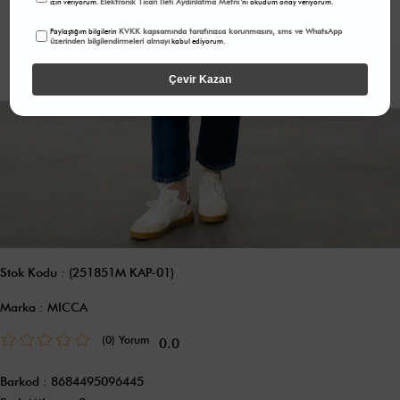
Elektronik Ticari İleti Aydınlatma Metni
izin veriyorum.
'ni okudum onay veriyorum.
KVKK kapsamında tarafınızca korunmasını, sms ve WhatsApp
Paylaştığım bilgilerin
üzerinden bilgilendirmeleri almayı
kabul ediyorum.
Çevir Kazan
Stok Kodu
(251851M KAP-01)
Marka
:
MICCA
(0)
0.0
Barkod
:
8684495096445