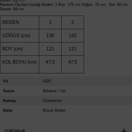
Basen 132 cm
Manken Ölçüleri Giydiği Beden: 1 Boy: 178 cm Göğüs: 75 cm , Bel: 60 cm ,
Basen: 88 cm
BEDEN
1
2
GÖĞÜS (cm)
136
142
BOY (cm)
121
121
KOL BOYU (cm)
47,5
47,5
Yıl
2025
Sezon
İlkbahar / Yaz
Kumaş
Ürünlerimiz
Kalıp
Büyük Beden
YORUMLAR