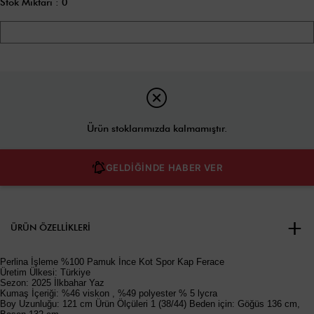
Stok Miktarı
:
0
Ürün stoklarımızda kalmamıştır.
GELDİĞİNDE HABER VER
ÜRÜN ÖZELLIKLERI
Perlina İşleme %100 Pamuk İnce Kot Spor Kap Ferace
Üretim Ülkesi: Türkiye
Sezon: 2025 İlkbahar Yaz
Kumaş İçeriği: %46 viskon , %49 polyester % 5 lycra
Boy Uzunluğu: 121 cm Ürün Ölçüleri 1 (38/44) Beden için: Göğüs 136 cm,