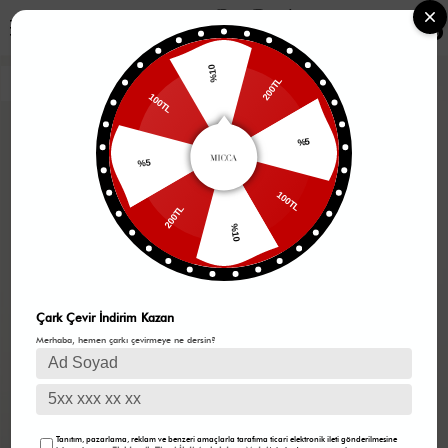
0
%10
200TL
100TL
%5
%5
100TL
200TL
%10
Çark Çevir İndirim Kazan
Merhaba, hemen çarkı çevirmeye ne dersin?
Tanıtım, pazarlama, reklam ve benzeri amaçlarla tarafıma ticari elektronik ileti gönderilmesine