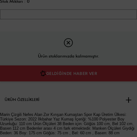
Stok Miktarı
:
0
Ürün stoklarımızda kalmamıştır.
GELDİĞİNDE HABER VER
ÜRÜN ÖZELLIKLERI
Marin Çizgili Nefes Alan Zor Kırışan Kumaştan Spor Kap Üretim Ülkesi:
Türkiye Sezon: 2022 İlkbahar Yaz Kumaş İçeriği: %100 Polyester Boy
Uzunluğu: 110 cm Ürün Ölçüleri 38 Beden için: Göğüs 100 cm, Bel 102 cm,
Basen 112 cm Bedenler arası 4 cm fark etmektedir. Manken Ölçüleri Giydiği
Beden: 36 Boy: 175 cm Göğüs: 75 cm , Bel: 60 cm , Basen: 88 cm