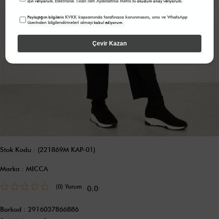
Elektronik Ticari İleti Aydınlatma Metni
izin veriyorum.
'ni okudum onay veriyorum.
KVKK kapsamında tarafınızca korunmasını, sms ve WhatsApp
Paylaştığım bilgilerin
üzerinden bilgilendirmeleri almayı
kabul ediyorum.
Çevir Kazan
Stok Kodu
(221869M KAP-01)
Marka
:
MICCA
(0)
0.0
Barkod
:
2916037866886