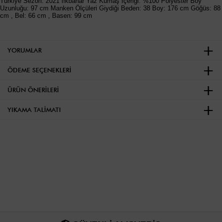
Türkiye Sezon: 2021 İlkbahar Yaz Kumaş İçeriği: %100 Polyester Boy
Uzunluğu: 97 cm Manken Ölçüleri Giydiği Beden: 38 Boy: 176 cm Göğüs: 88
cm , Bel: 66 cm , Basen: 99 cm
YORUMLAR
ÖDEME SEÇENEKLERI
ÜRÜN ÖNERILERI
YIKAMA TALIMATI