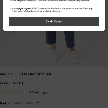
Elektronik Ticari İleti Aydınlatma Metni
izin veriyorum.
'ni okudum onay veriyorum.
KVKK kapsamında tarafınızca korunmasını, sms ve WhatsApp
Paylaştığım bilgilerin
üzerinden bilgilendirmeleri almayı
kabul ediyorum.
Çevir Kazan
Stok Kodu
(211414M TUNİK-44)
Marka
:
MICCA
(0)
0.0
Barkod
:
2916037765172