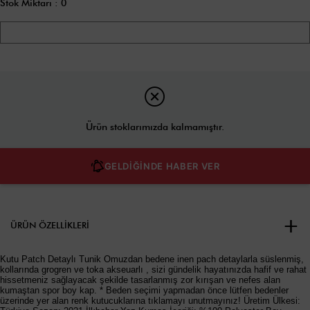
Stok Miktarı
:
0
Ürün stoklarımızda kalmamıştır.
GELDİĞİNDE HABER VER
ÜRÜN ÖZELLIKLERI
Kutu Patch Detaylı Tunik Omuzdan bedene inen pach detaylarla süslenmiş,
kollarında grogren ve toka akseuarlı , sizi gündelik hayatınızda hafif ve rahat
hissetmeniz sağlayacak şekilde tasarlanmış zor kırışan ve nefes alan
kumaştan spor boy kap. * Beden seçimi yapmadan önce lütfen bedenler
üzerinde yer alan renk kutucuklarına tıklamayı unutmayınız! Üretim Ülkesi: