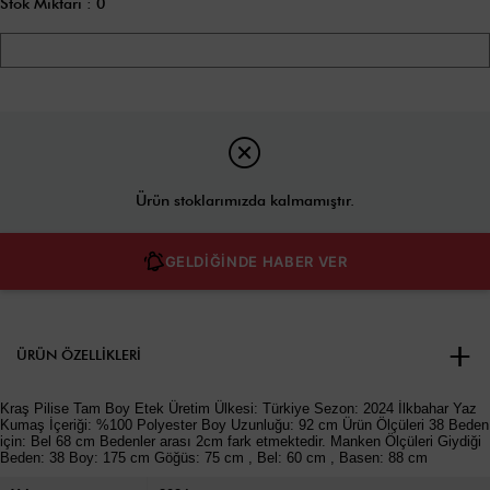
Stok Miktarı
:
0
Ürün stoklarımızda kalmamıştır.
GELDİĞİNDE HABER VER
ÜRÜN ÖZELLIKLERI
Kraş Pilise Tam Boy Etek Üretim Ülkesi: Türkiye Sezon: 2024 İlkbahar Yaz
Kumaş İçeriği: %100 Polyester Boy Uzunluğu: 92 cm Ürün Ölçüleri 38 Beden
için: Bel 68 cm Bedenler arası 2cm fark etmektedir. Manken Ölçüleri Giydiği
Beden: 38 Boy: 175 cm Göğüs: 75 cm , Bel: 60 cm , Basen: 88 cm