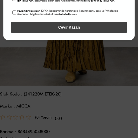
Elektronik Ticari İleti Aydınlatma Metni
izin veriyorum.
'ni okudum onay veriyorum.
KVKK kapsamında tarafınızca korunmasını, sms ve WhatsApp
Paylaştığım bilgilerin
üzerinden bilgilendirmeleri almayı
kabul ediyorum.
Çevir Kazan
Stok Kodu
(241220M ETEK-20)
Marka
:
MICCA
(0)
0.0
Barkod
:
8684495048000