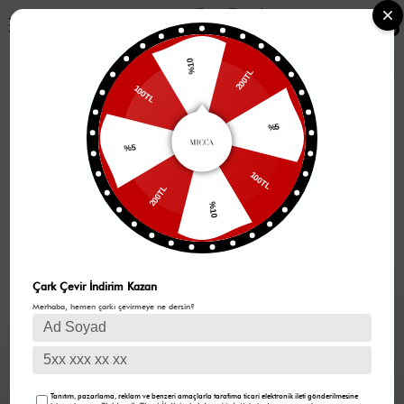
0
%10
200TL
100TL
%5
%5
100TL
200TL
%10
Çark Çevir İndirim Kazan
Merhaba, hemen çarkı çevirmeye ne dersin?
Tanıtım, pazarlama, reklam ve benzeri amaçlarla tarafıma ticari elektronik ileti gönderilmesine