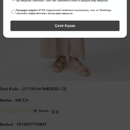
Elektronik Ticari İleti Aydınlatma Metni
izin veriyorum.
'ni okudum onay veriyorum.
KVKK kapsamında tarafınızca korunmasını, sms ve WhatsApp
Paylaştığım bilgilerin
üzerinden bilgilendirmeleri almayı
kabul ediyorum.
Çevir Kazan
Stok Kodu
(211501M PARDESÜ-12)
Marka
:
MICCA
(0)
0.0
Barkod
:
2916037793847