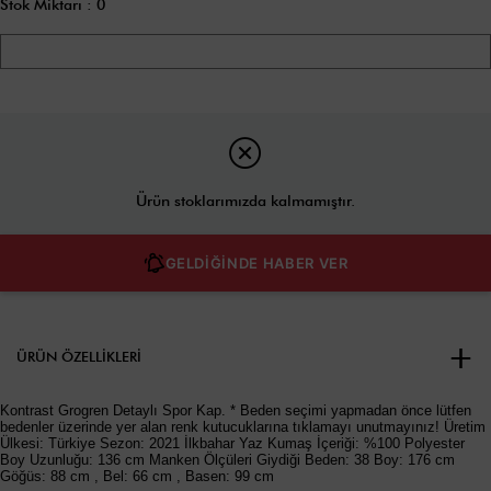
Stok Miktarı
:
0
Ürün stoklarımızda kalmamıştır.
GELDİĞİNDE HABER VER
ÜRÜN ÖZELLIKLERI
Kontrast Grogren Detaylı Spor Kap. * Beden seçimi yapmadan önce lütfen
bedenler üzerinde yer alan renk kutucuklarına tıklamayı unutmayınız! Üretim
Ülkesi: Türkiye Sezon: 2021 İlkbahar Yaz Kumaş İçeriği: %100 Polyester
Boy Uzunluğu: 136 cm Manken Ölçüleri Giydiği Beden: 38 Boy: 176 cm
Göğüs: 88 cm , Bel: 66 cm , Basen: 99 cm