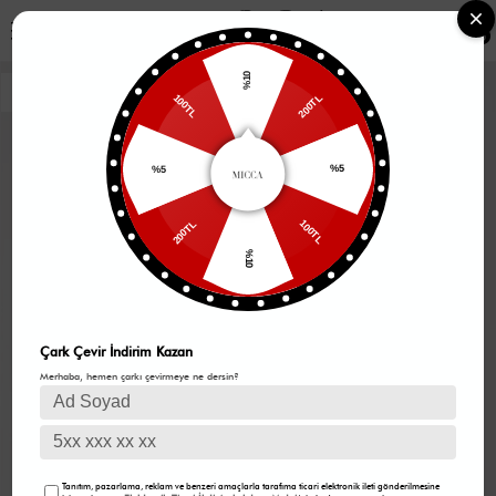
0
%10
200TL
100TL
%5
%5
100TL
200TL
%10
Çark Çevir İndirim Kazan
Merhaba, hemen çarkı çevirmeye ne dersin?
Tanıtım, pazarlama, reklam ve benzeri amaçlarla tarafıma ticari elektronik ileti gönderilmesine