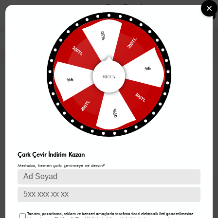
0
%10
200TL
100TL
%5
%5
100TL
200TL
%10
Çark Çevir İndirim Kazan
Merhaba, hemen çarkı çevirmeye ne dersin?
Tanıtım, pazarlama, reklam ve benzeri amaçlarla tarafıma ticari elektronik ileti gönderilmesine