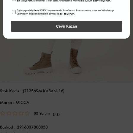
Elektronik Ticari İleti Aydınlatma Metni
izin veriyorum.
'ni okudum onay veriyorum.
KVKK kapsamında tarafınızca korunmasını, sms ve WhatsApp
Paylaştığım bilgilerin
üzerinden bilgilendirmeleri almayı
kabul ediyorum.
Çevir Kazan
Stok Kodu
(212569M KABAN-16)
Marka
:
MICCA
(0)
0.0
Barkod
:
2916037808053