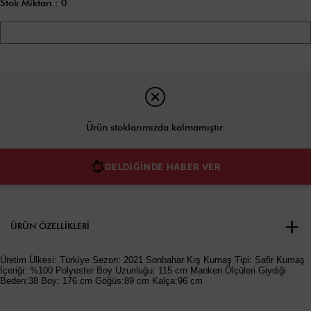
Stok Miktarı
:
0
Ürün stoklarımızda kalmamıştır.
GELDİĞİNDE HABER VER
ÜRÜN ÖZELLIKLERI
Üretim Ülkesi: Türkiye Sezon: 2021 Sonbahar Kış Kumaş Tipi: Safir Kumaş
İçeriği: %100 Polyester Boy Uzunluğu: 115 cm Manken Ölçüleri Giydiği
Beden:38 Boy: 176 cm Göğüs:89 cm Kalça:96 cm