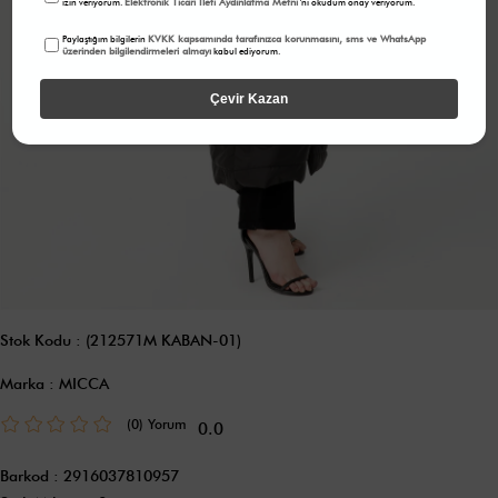
Elektronik Ticari İleti Aydınlatma Metni
izin veriyorum.
'ni okudum onay veriyorum.
KVKK kapsamında tarafınızca korunmasını, sms ve WhatsApp
Paylaştığım bilgilerin
üzerinden bilgilendirmeleri almayı
kabul ediyorum.
Çevir Kazan
Stok Kodu
(212571M KABAN-01)
Marka
:
MICCA
(0)
0.0
Barkod
:
2916037810957