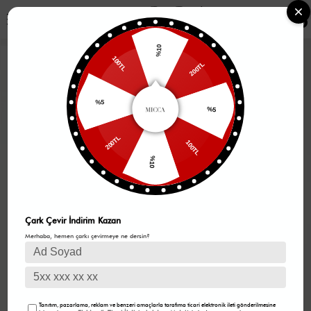
0
%10
200TL
100TL
%5
%5
100TL
200TL
%10
Çark Çevir İndirim Kazan
Merhaba, hemen çarkı çevirmeye ne dersin?
Tanıtım, pazarlama, reklam ve benzeri amaçlarla tarafıma ticari elektronik ileti gönderilmesine