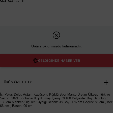
Stok Miktarı
:
0
Ürün stoklarımızda kalmamıştır.
GELDİĞİNDE HABER VER
ÜRÜN ÖZELLIKLERI
İçi Peluş Dolgu Astarlı Kapüşonu Kürklü Spor Manto Üretim Ülkesi: Türkiye
Sezon: 2021 Sonbahar Kış Kumaş İçeriği: %100 Polyester Boy Uzunluğu:
135 cm Manken Ölçüleri Giydiği Beden: 38 Boy: 176 cm Göğüs: 88 cm , Bel:
66 cm , Basen: 99 cm