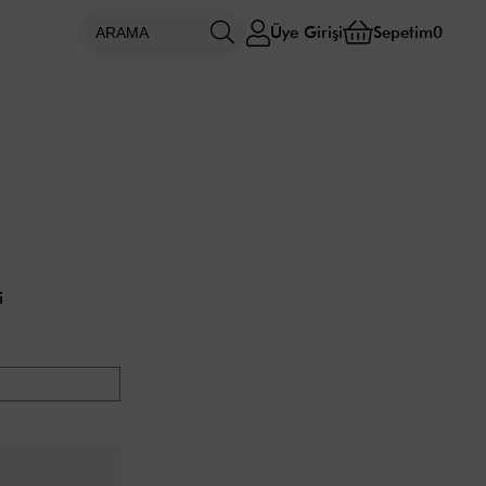
Üye Girişi
Sepetim
0
i