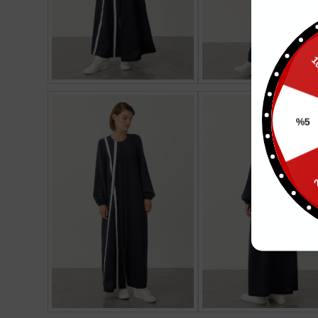
10
%5