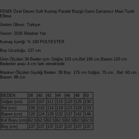
FENİX Özel Desen Soft Kumaş Paralel Büzgü Garni Zamansız Maxi Tunik
Elbise
Üretim Ülkesi: Türkiye
Sezon: 2026 İlkbahar Yaz
Kumaş İçeriği: % 100 POLYESTER
Boy Uzunluğu: 137 cm
Ürün Ölçüleri 38 Beden için: Göğüs 103 cm,Bel 106 cm,Basen 120 cm
Bedenler arası 4 cm fark etmektedir.
Manken Ölçüleri Giydiği Beden: 38 Boy: 175 cm Göğüs: 75 cm , Bel: 60 cm ,
Basen: 88 cm
BEDEN
38
40
42
44
46
48
50
Göğüs (cm)
103
107
111
115
120
125
130
Bel (cm)
106
110
114
118
123
128
133
Basen (cm)
120
124
128
132
137
142
146
Kol Boyu (cm)
62,5
62,5
62,5
62,5
62,5
62,5
62,5
Boy (cm)
137
137
137
137
137
137
137