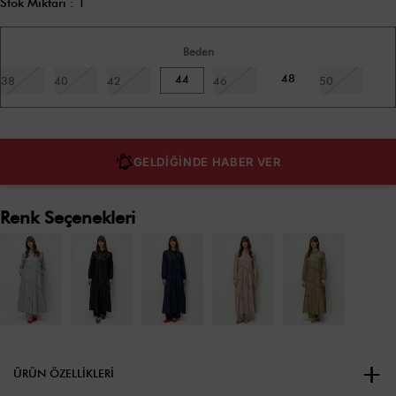
Stok Miktarı
:
1
Beden
48
44
38
40
42
46
50
GELDİĞİNDE HABER VER
Renk Seçenekleri
ÜRÜN ÖZELLIKLERI