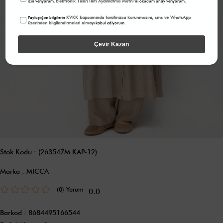
Elektronik Ticari İleti Aydınlatma Metni
izin veriyorum.
'ni okudum onay veriyorum.
KVKK kapsamında tarafınızca korunmasını, sms ve WhatsApp
Paylaştığım bilgilerin
üzerinden bilgilendirmeleri almayı
kabul ediyorum.
Çevir Kazan
Stok Kodu
(263547M KAP-12)
Marka
:
MICCA
(0)
0.0
Barkod
:
8684495166544