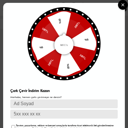
0
%10
200TL
100TL
%5
%5
100TL
200TL
%10
Çark Çevir İndirim Kazan
Merhaba, hemen çarkı çevirmeye ne dersin?
Tanıtım, pazarlama, reklam ve benzeri amaçlarla tarafıma ticari elektronik ileti gönderilmesine