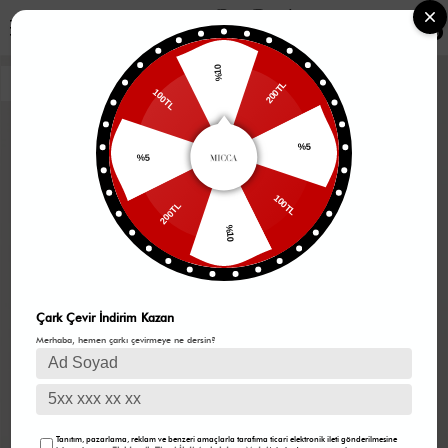
0
%10
200TL
100TL
%5
%5
100TL
200TL
%10
Çark Çevir İndirim Kazan
Merhaba, hemen çarkı çevirmeye ne dersin?
Tanıtım, pazarlama, reklam ve benzeri amaçlarla tarafıma ticari elektronik ileti gönderilmesine