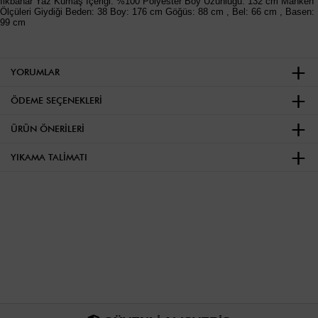
İlkbahar Yaz Kumaş İçeriği: %100 Polyester Boy Uzunluğu: 132 cm Manken
Ölçüleri Giydiği Beden: 38 Boy: 176 cm Göğüs: 88 cm , Bel: 66 cm , Basen:
99 cm
YORUMLAR
ÖDEME SEÇENEKLERI
ÜRÜN ÖNERILERI
YIKAMA TALIMATI