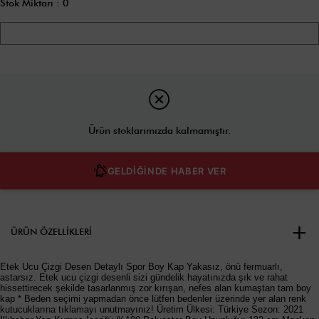
Stok Miktarı
:
0
Ürün stoklarımızda kalmamıştır.
GELDİĞİNDE HABER VER
ÜRÜN ÖZELLIKLERI
Etek Ucu Çizgi Desen Detaylı Spor Boy Kap Yakasız, önü fermuarlı,
astarsız. Etek ucu çizgi desenli sizi gündelik hayatınızda şık ve rahat
hissettirecek şekilde tasarlanmış zor kırışan, nefes alan kumaştan tam boy
kap * Beden seçimi yapmadan önce lütfen bedenler üzerinde yer alan renk
kutucuklarına tıklamayı unutmayınız! Üretim Ülkesi: Türkiye Sezon: 2021