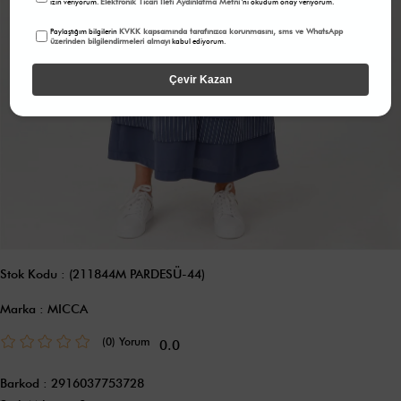
Elektronik Ticari İleti Aydınlatma Metni
izin veriyorum.
'ni okudum onay veriyorum.
KVKK kapsamında tarafınızca korunmasını, sms ve WhatsApp
Paylaştığım bilgilerin
üzerinden bilgilendirmeleri almayı
kabul ediyorum.
Çevir Kazan
Stok Kodu
(211844M PARDESÜ-44)
Marka
:
MICCA
(0)
0.0
Barkod
:
2916037753728