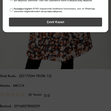
Elektronik Ticari İleti Aydınlatma Metni
izin veriyorum.
'ni okudum onay veriyorum.
KVKK kapsamında tarafınızca korunmasını, sms ve WhatsApp
Paylaştığım bilgilerin
üzerinden bilgilendirmeleri almayı
kabul ediyorum.
Çevir Kazan
Stok Kodu
(221722M YELEK-12)
Marka
:
MICCA
(0)
0.0
Barkod
:
2916037850229