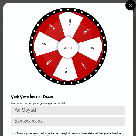
0
%10
100TL
200TL
%5
%5
200TL
100TL
%10
Çark Çevir İndirim Kazan
Merhaba, hemen çarkı çevirmeye ne dersin?
Tanıtım, pazarlama, reklam ve benzeri amaçlarla tarafıma ticari elektronik ileti gönderilmesine