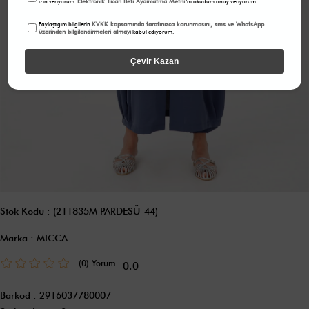
Elektronik Ticari İleti Aydınlatma Metni
izin veriyorum.
'ni okudum onay veriyorum.
KVKK kapsamında tarafınızca korunmasını, sms ve WhatsApp
Paylaştığım bilgilerin
üzerinden bilgilendirmeleri almayı
kabul ediyorum.
Çevir Kazan
Stok Kodu
(211835M PARDESÜ-44)
Marka
:
MICCA
(0)
0.0
Barkod
:
2916037780007