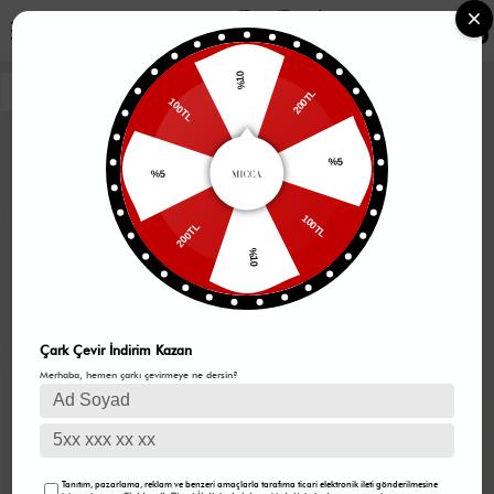
0
%10
200TL
100TL
%5
%5
100TL
200TL
%10
Çark Çevir İndirim Kazan
Merhaba, hemen çarkı çevirmeye ne dersin?
Tanıtım, pazarlama, reklam ve benzeri amaçlarla tarafıma ticari elektronik ileti gönderilmesine