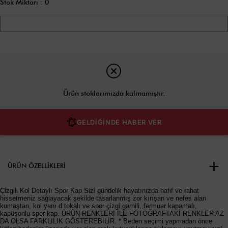
Stok Miktarı
:
0
Ürün stoklarımızda kalmamıştır.
GELDİĞİNDE HABER VER
ÜRÜN ÖZELLIKLERI
Çizgili Kol Detaylı Spor Kap Sizi gündelik hayatınızda hafif ve rahat
hissetmeniz sağlayacak şekilde tasarlanmış zor kırışan ve nefes alan
kumaştan, kol yanı d tokalı ve spor çizgi garnili, fermuar kapamalı,
kapüşonlu spor kap. ÜRÜN RENKLERİ İLE FOTOĞRAFTAKİ RENKLER AZ
DA OLSA FARKLILIK GÖSTEREBİLİR. * Beden seçimi yapmadan önce