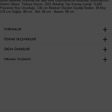
lütfen bedenler üzerinde yer alan renk kutucuklarına tıklamayı unutmayınız!
Üretim Ülkesi: Türkiye Sezon: 2021 İlkbahar Yaz Kumaş İçeriği: %100
Polyester Boy Uzunluğu: 136 cm Manken Ölçüleri Giydiği Beden: 38 Boy:
176 cm Göğüs: 88 cm , Bel: 66 cm , Basen: 99 cm
YORUMLAR
ÖDEME SEÇENEKLERI
ÜRÜN ÖNERILERI
YIKAMA TALIMATI