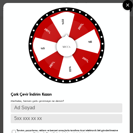
0
%10
200TL
100TL
%5
%5
100TL
200TL
%10
Çark Çevir İndirim Kazan
Merhaba, hemen çarkı çevirmeye ne dersin?
Tanıtım, pazarlama, reklam ve benzeri amaçlarla tarafıma ticari elektronik ileti gönderilmesine