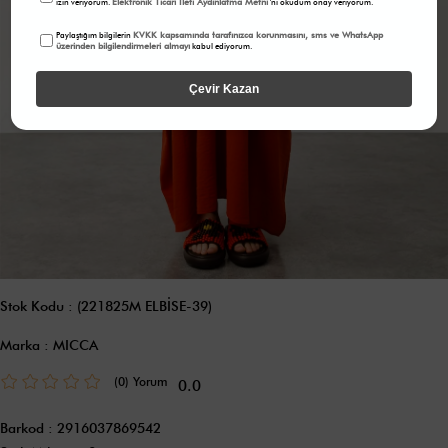
Elektronik Ticari İleti Aydınlatma Metni
izin veriyorum.
'ni okudum onay veriyorum.
KVKK kapsamında tarafınızca korunmasını, sms ve WhatsApp
Paylaştığım bilgilerin
üzerinden bilgilendirmeleri almayı
kabul ediyorum.
Çevir Kazan
Stok Kodu
(221825M ELBİSE-39)
Marka
:
MICCA
(0)
0.0
Barkod
:
2916037869542