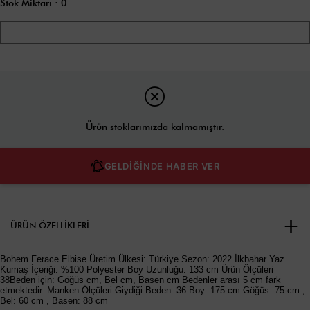
Stok Miktarı
:
0
Ürün stoklarımızda kalmamıştır.
GELDİĞİNDE HABER VER
ÜRÜN ÖZELLIKLERI
Bohem Ferace Elbise Üretim Ülkesi: Türkiye Sezon: 2022 İlkbahar Yaz
Kumaş İçeriği: %100 Polyester Boy Uzunluğu: 133 cm Ürün Ölçüleri
38Beden için: Göğüs cm, Bel cm, Basen cm Bedenler arası 5 cm fark
etmektedir. Manken Ölçüleri Giydiği Beden: 36 Boy: 175 cm Göğüs: 75 cm ,
Bel: 60 cm , Basen: 88 cm