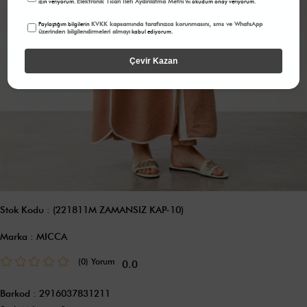
Elektronik Ticari İleti Aydınlatma Metni
izin veriyorum.
'ni okudum onay veriyorum.
KVKK kapsamında tarafınızca korunmasını, sms ve WhatsApp
Paylaştığım bilgilerin
üzerinden bilgilendirmeleri almayı
kabul ediyorum.
Çevir Kazan
Stok Kodu
(221811M ZAMANSIZ KAP-10)
Marka
:
MICCA
(0)
0.0
Barkod
:
2916037831211