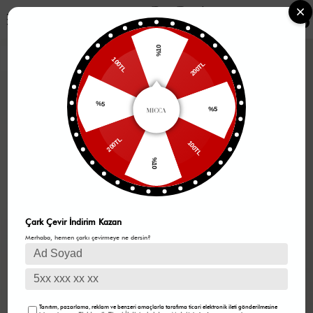
0
%10
200TL
100TL
%5
%5
100TL
200TL
%10
Çark Çevir İndirim Kazan
Merhaba, hemen çarkı çevirmeye ne dersin?
Tanıtım, pazarlama, reklam ve benzeri amaçlarla tarafıma ticari elektronik ileti gönderilmesine