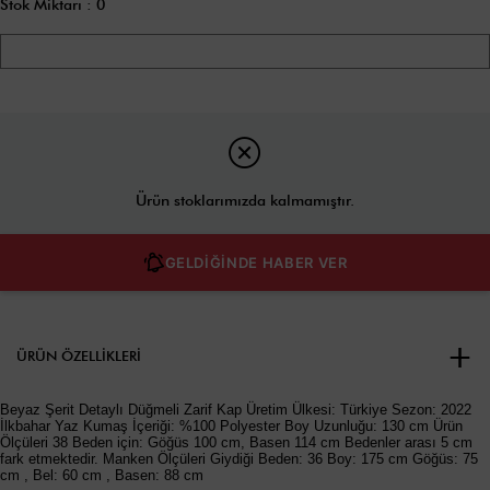
Stok Miktarı
:
0
Ürün stoklarımızda kalmamıştır.
GELDİĞİNDE HABER VER
ÜRÜN ÖZELLIKLERI
Beyaz Şerit Detaylı Düğmeli Zarif Kap Üretim Ülkesi: Türkiye Sezon: 2022
İlkbahar Yaz Kumaş İçeriği: %100 Polyester Boy Uzunluğu: 130 cm Ürün
Ölçüleri 38 Beden için: Göğüs 100 cm, Basen 114 cm Bedenler arası 5 cm
fark etmektedir. Manken Ölçüleri Giydiği Beden: 36 Boy: 175 cm Göğüs: 75
cm , Bel: 60 cm , Basen: 88 cm