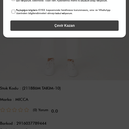
Elektronik Ticari İleti Aydınlatma Metni
izin veriyorum.
'ni okudum onay veriyorum.
KVKK kapsamında tarafınızca korunmasını, sms ve WhatsApp
Paylaştığım bilgilerin
üzerinden bilgilendirmeleri almayı
kabul ediyorum.
Çevir Kazan
Stok Kodu
(211886M TAKIM-10)
Marka
:
MICCA
(0)
0.0
Barkod
:
2916037789444