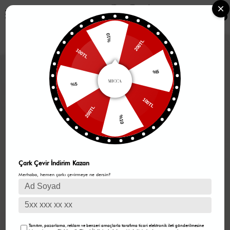
0
%10
200TL
100TL
%5
%5
100TL
200TL
%10
Çark Çevir İndirim Kazan
Merhaba, hemen çarkı çevirmeye ne dersin?
Tanıtım, pazarlama, reklam ve benzeri amaçlarla tarafıma ticari elektronik ileti gönderilmesine