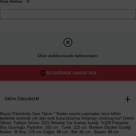
Stok Miktarı
:
0
Ürün stoklarımızda kalmamıştır.
GELDİĞİNDE HABER VER
ÜRÜN ÖZELLIKLERI
Beyaz Pantolonlu Spor Takım * Beden seçimi yapmadan önce lütfen
bedenler üzerinde yer alan renk kutucuklarına tıklamayı unutmayınız! Üretim
Ülkesi: Türkiye Sezon: 2021 İlkbahar Yaz Kumaş İçeriği: %100 Polyester
Boy Uzunluğu: Pantolon: 100 cm , Tunik :110 cm. Manken Ölçüleri Giydiği
Beden: 38 Boy: 176 cm Göğüs: 88 cm , Bel: 66 cm , Basen: 99 cm