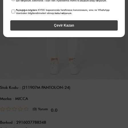
Elektronik Ticari İleti Aydınlatma Metni
izin veriyorum.
'ni okudum onay veriyorum.
KVKK kapsamında tarafınızca korunmasını, sms ve WhatsApp
Paylaştığım bilgilerin
üzerinden bilgilendirmeleri almayı
kabul ediyorum.
Çevir Kazan
Stok Kodu
(211907M PANTOLON-24)
Marka
:
MICCA
(0)
0.0
Barkod
:
2916037788348