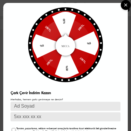
0
%10
200TL
100TL
%5
%5
100TL
200TL
%10
Çark Çevir İndirim Kazan
Merhaba, hemen çarkı çevirmeye ne dersin?
Tanıtım, pazarlama, reklam ve benzeri amaçlarla tarafıma ticari elektronik ileti gönderilmesine