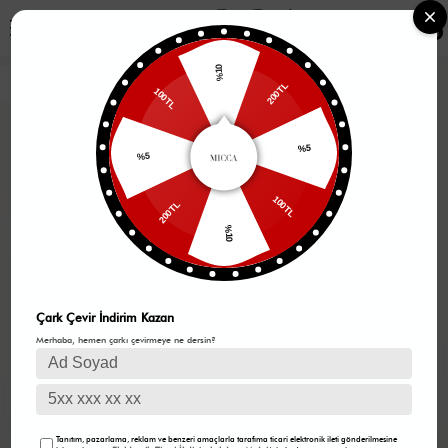
0
%10
200TL
100TL
%5
%5
100TL
200TL
%10
Çark Çevir İndirim Kazan
Merhaba, hemen çarkı çevirmeye ne dersin?
Tanıtım, pazarlama, reklam ve benzeri amaçlarla tarafıma ticari elektronik ileti gönderilmesine