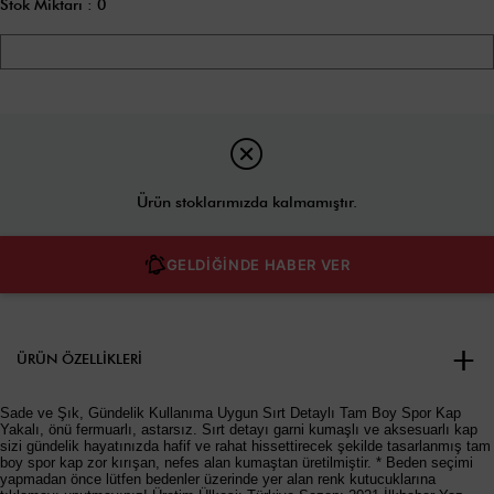
Stok Miktarı
:
0
Ürün stoklarımızda kalmamıştır.
GELDİĞİNDE HABER VER
ÜRÜN ÖZELLIKLERI
Sade ve Şık, Gündelik Kullanıma Uygun Sırt Detaylı Tam Boy Spor Kap
Yakalı, önü fermuarlı, astarsız. Sırt detayı garni kumaşlı ve aksesuarlı kap
sizi gündelik hayatınızda hafif ve rahat hissettirecek şekilde tasarlanmış tam
boy spor kap zor kırışan, nefes alan kumaştan üretilmiştir. * Beden seçimi
yapmadan önce lütfen bedenler üzerinde yer alan renk kutucuklarına