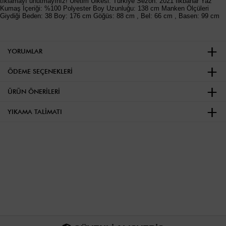
tıklamayı unutmayınız! Üretim Ülkesi: Türkiye Sezon: 2021 İlkbahar Yaz
Kumaş İçeriği: %100 Polyester Boy Uzunluğu: 138 cm Manken Ölçüleri
Giydiği Beden: 38 Boy: 176 cm Göğüs: 88 cm , Bel: 66 cm , Basen: 99 cm
YORUMLAR
ÖDEME SEÇENEKLERI
ÜRÜN ÖNERILERI
YIKAMA TALIMATI