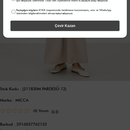
Elektronik Ticari İleti Aydınlatma Metni
izin veriyorum.
'ni okudum onay veriyorum.
KVKK kapsamında tarafınızca korunmasını, sms ve WhatsApp
Paylaştığım bilgilerin
üzerinden bilgilendirmeleri almayı
kabul ediyorum.
Çevir Kazan
Stok Kodu
(211830M PARDESÜ-12)
Marka
:
MICCA
(0)
0.0
Barkod
:
2916037762133