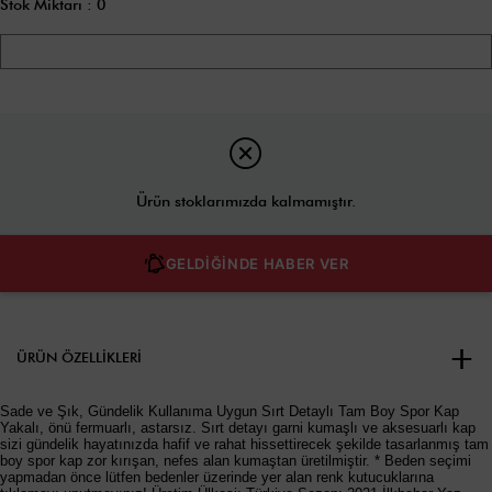
Stok Miktarı
:
0
Ürün stoklarımızda kalmamıştır.
GELDİĞİNDE HABER VER
ÜRÜN ÖZELLIKLERI
Sade ve Şık, Gündelik Kullanıma Uygun Sırt Detaylı Tam Boy Spor Kap
Yakalı, önü fermuarlı, astarsız. Sırt detayı garni kumaşlı ve aksesuarlı kap
sizi gündelik hayatınızda hafif ve rahat hissettirecek şekilde tasarlanmış tam
boy spor kap zor kırışan, nefes alan kumaştan üretilmiştir. * Beden seçimi
yapmadan önce lütfen bedenler üzerinde yer alan renk kutucuklarına