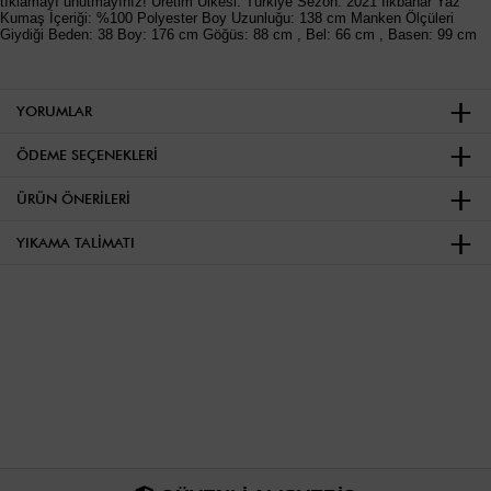
tıklamayı unutmayınız! Üretim Ülkesi: Türkiye Sezon: 2021 İlkbahar Yaz
Kumaş İçeriği: %100 Polyester Boy Uzunluğu: 138 cm Manken Ölçüleri
Giydiği Beden: 38 Boy: 176 cm Göğüs: 88 cm , Bel: 66 cm , Basen: 99 cm
YORUMLAR
ÖDEME SEÇENEKLERI
ÜRÜN ÖNERILERI
YIKAMA TALIMATI