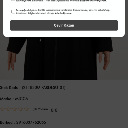
Elektronik Ticari İleti Aydınlatma Metni
izin veriyorum.
'ni okudum onay veriyorum.
KVKK kapsamında tarafınızca korunmasını, sms ve WhatsApp
Paylaştığım bilgilerin
üzerinden bilgilendirmeleri almayı
kabul ediyorum.
Çevir Kazan
Stok Kodu
(211830M PARDESÜ-01)
Marka
:
MICCA
(0)
0.0
Barkod
:
2916037762065