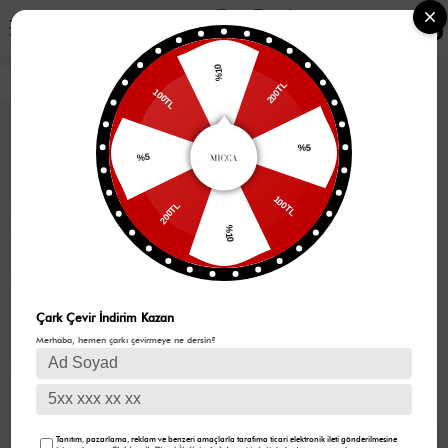
0
%10
200TL
100TL
%5
%5
100TL
200TL
%10
Çark Çevir İndirim Kazan
Merhaba, hemen çarkı çevirmeye ne dersin?
Tanıtım, pazarlama, reklam ve benzeri amaçlarla tarafıma ticari elektronik ileti gönderilmesine