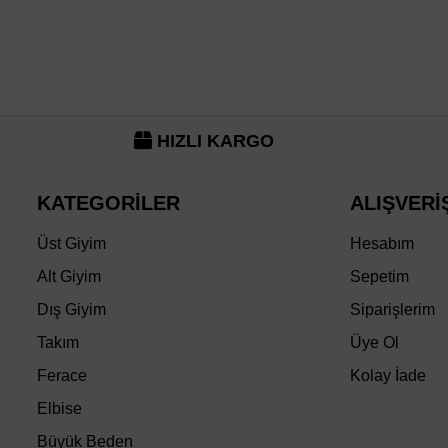
HIZLI KARGO
KATEGORİLER
ALIŞVERİ
Üst Giyim
Hesabım
Alt Giyim
Sepetim
Dış Giyim
Siparişlerim
Takım
Üye Ol
Ferace
Kolay İade
Elbise
Büyük Beden