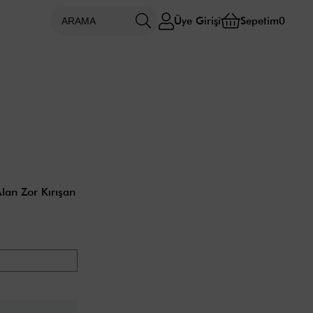
Üye Girişi
Sepetim
0
lan Zor Kırışan