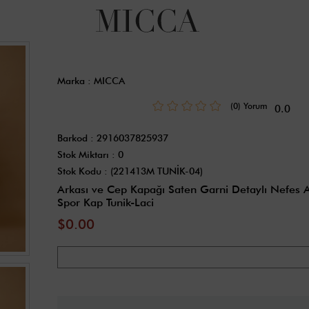
Marka
:
MICCA
(0)
0.0
Barkod
:
2916037825937
Stok Miktarı
:
0
Stok Kodu
(221413M TUNİK-04)
Arkası ve Cep Kapağı Saten Garni Detaylı Nefes A
Spor Kap Tunik-Laci
$0.00