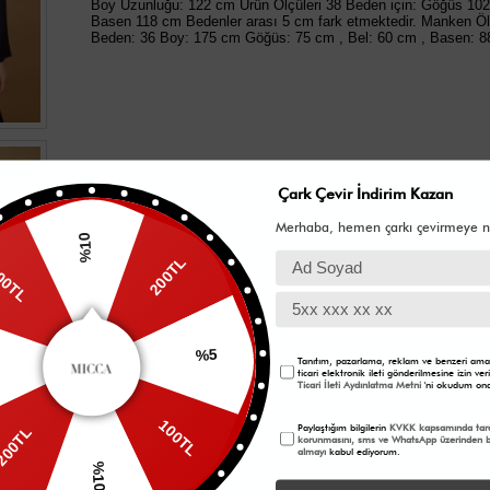
Boy Uzunluğu: 122 cm Ürün Ölçüleri 38 Beden için: Göğüs 10
Basen 118 cm Bedenler arası 5 cm fark etmektedir. Manken Ölç
Beden: 36 Boy: 175 cm Göğüs: 75 cm , Bel: 60 cm , Basen: 
Çark Çevir İndirim Kazan
Merhaba, hemen çarkı çevirmeye n
%10
200TL
0TL
%5
Tanıtım, pazarlama, reklam ve benzeri amaç
ticari elektronik ileti gönderilmesine izin v
Ticari İleti Aydınlatma Metni
'ni okudum ona
100TL
Paylaştığım bilgilerin
KVKK kapsamında tara
200TL
korunmasını, sms ve WhatsApp üzerinden bi
almayı
kabul ediyorum.
%10