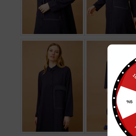
10
%5