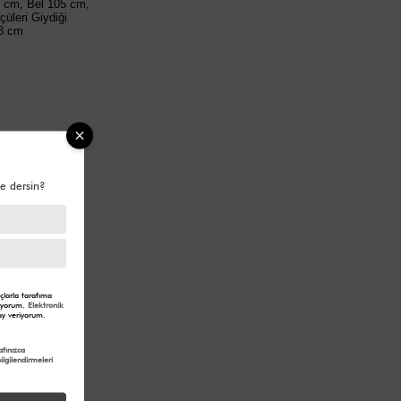
2 cm, Bel 105 cm,
üleri Giydiği
88 cm
e dersin?
larla tarafıma
eriyorum.
Elektronik
y veriyorum.
fınızca
lgilendirmeleri