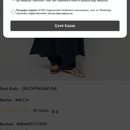
Elektronik Ticari İleti Aydınlatma Metni
izin veriyorum.
'ni okudum onay veriyorum.
KVKK kapsamında tarafınızca korunmasını, sms ve WhatsApp
Paylaştığım bilgilerin
üzerinden bilgilendirmeleri almayı
kabul ediyorum.
Çevir Kazan
Stok Kodu
(261597M KAP-04)
Marka
:
MICCA
(0)
0.0
Barkod
:
8684495171029