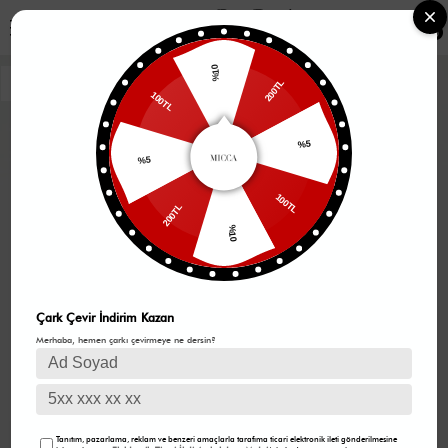
0
%10
100TL
200TL
%5
%5
200TL
100TL
%10
Çark Çevir İndirim Kazan
Merhaba, hemen çarkı çevirmeye ne dersin?
Tanıtım, pazarlama, reklam ve benzeri amaçlarla tarafıma ticari elektronik ileti gönderilmesine