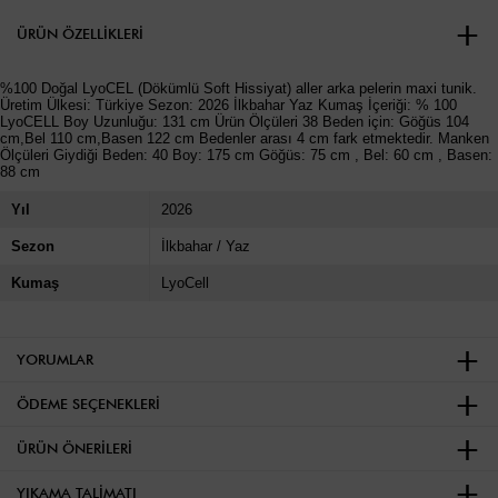
ÜRÜN ÖZELLIKLERI
%100 Doğal LyoCEL (Dökümlü Soft Hissiyat) aller arka pelerin maxi tunik.
Üretim Ülkesi: Türkiye Sezon: 2026 İlkbahar Yaz Kumaş İçeriği: % 100
LyoCELL Boy Uzunluğu: 131 cm Ürün Ölçüleri 38 Beden için: Göğüs 104
cm,Bel 110 cm,Basen 122 cm Bedenler arası 4 cm fark etmektedir. Manken
Ölçüleri Giydiği Beden: 40 Boy: 175 cm Göğüs: 75 cm , Bel: 60 cm , Basen:
88 cm
Yıl
2026
Sezon
İlkbahar / Yaz
Kumaş
LyoCell
YORUMLAR
ÖDEME SEÇENEKLERI
ÜRÜN ÖNERILERI
YIKAMA TALIMATI