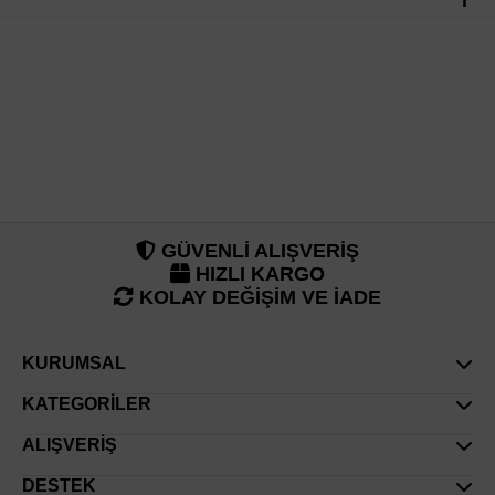
GÜVENLİ ALIŞVERİŞ
HIZLI KARGO
KOLAY DEĞİŞİM VE İADE
KURUMSAL
Hakkımızda
KATEGORİLER
Gizlilik & Güvenlik Politikası
Üst Giyim
ALIŞVERİŞ
Mesafeli Satış Sözleşmesi
Alt Giyim
Hesabım
DESTEK