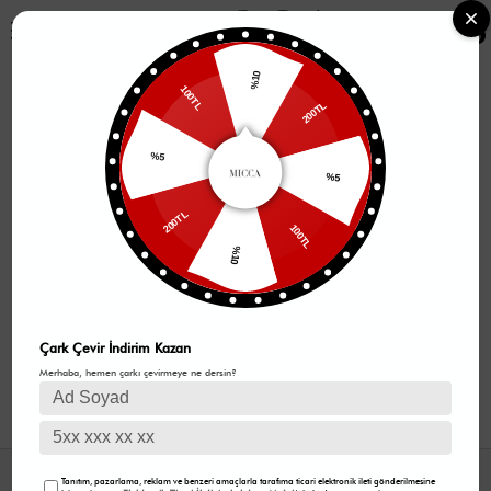
0
%10
100TL
200TL
%5
%5
200TL
100TL
%10
Çark Çevir İndirim Kazan
Merhaba, hemen çarkı çevirmeye ne dersin?
GÜVENLİ ALIŞVERİŞ
Tanıtım, pazarlama, reklam ve benzeri amaçlarla tarafıma ticari elektronik ileti gönderilmesine