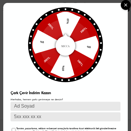
0
%10
100TL
200TL
%5
%5
200TL
100TL
%10
Çark Çevir İndirim Kazan
Merhaba, hemen çarkı çevirmeye ne dersin?
GÜVENLİ ALIŞVERİŞ
Tanıtım, pazarlama, reklam ve benzeri amaçlarla tarafıma ticari elektronik ileti gönderilmesine